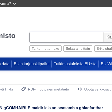
 varma?
misto
S
e
l
Tarkennettu haku
Selaa aiheittain
Erikoisha
e
c
 data
EU:n tarjouskilpailut
Tutkimustuloksia EU:sta
EU W
t
vä linkki
RDF-muotoinen metatieto
Upota verkkosivus
(avautuu uuteen ikkunaan)
 gCOMHAIRLE maidir leis an seasamh a ghlacfar thar