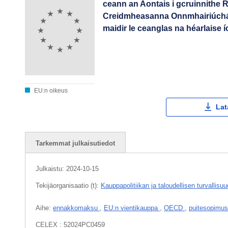
ceann an Aontais i gcruinnithe 
Creidmheasanna Onnmhairiúcháin a
maidir le ceanglas na héarlaise í
EU:n oikeus
Lat
Tarkemmat julkaisutiedot
Julkaistu:
2024-10-15
Tekijäorganisaatio (t):
Kauppapolitiikan ja taloudellisen turvallis
Aihe:
ennakkomaksu
,
EU:n vientikauppa
,
OECD
,
puitesopimu
CELEX : 52024PC0459