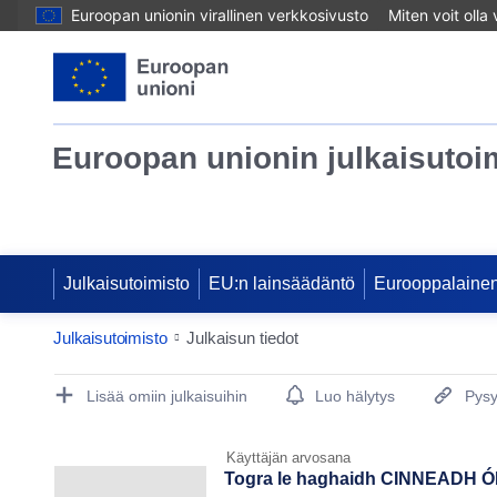
Euroopan unionin virallinen verkkosivusto
Miten voit olla
Euroopan unionin julkaisutoi
Julkaisutoimisto
EU:n lainsäädäntö
Eurooppalainen
Julkaisutoimisto
Julkaisun tiedot
Publication Detail Actions Portlet
Lisää omiin julkaisuihin
Luo hälytys
Pysy
Käyttäjän arvosana
Togra le haghaidh CINNEADH ÓN