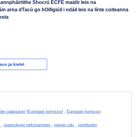
Rannpháirtithe Shocrú ECFE maidir leis na
rna dTacú go hOifigiúil i ndáil leis na línte coiteanna
osta
aus ja kielet
uuden pääosasto
(
Euroopan komissio
)
,
Euroopan komissio
s
,
sopimuksen tarkistaminen
,
viennin tuki
,
vientiluotto