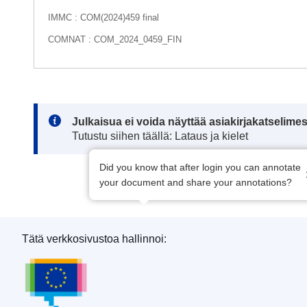
IMMC : COM(2024)459 final
COMNAT : COM_2024_0459_FIN
Note:
Julkaisua ei voida näyttää asiakirjakatselime
Tutustu siihen täällä: Lataus ja kielet
Did you know that after login you can annotate
your document and share your annotations?
Tätä verkkosivustoa hallinnoi:
Euroopan unionin julkaisutoimisto