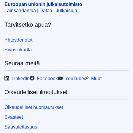
vientiluotto
Euroopan unionin julkaisutoimisto
Lainsäädäntöä | Dataa | Julkaisuja
CELEX : 52024PC0459
IMMC : COM(2024)459 final
Tarvitsetko apua?
COMNAT : COM_2024_0459_FIN
Yhteydenotot
Sivustokartta
Seuraa meitä
LinkedIn
Facebook
YouTube
Muut
Oikeudelliset ilmoitukset
Oikeudelliset huomautukset
Evästeet
Saavutettavuus