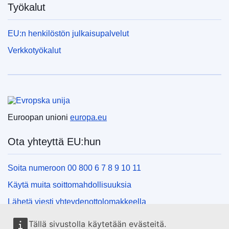
Työkalut
EU:n henkilöstön julkaisupalvelut
Verkkotyökalut
Euroopan unioni
Euroopan unioni
europa.eu
Ota yhteyttä EU:hun
Soita numeroon 00 800 6 7 8 9 10 11
Käytä muita soittomahdollisuuksia
Lähetä viesti yhteydenottolomakkeella
Käy EU:n tiedotuspisteessä
Tällä sivustolla käytetään evästeitä.