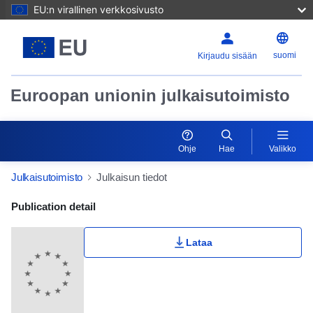
EU:n virallinen verkkosivusto
suomi
Kirjaudu sisään
Euroopan unionin julkaisutoimisto
Ohje
Hae
Valikko
Julkaisutoimisto
Julkaisun tiedot
Publication Detail Actions Portlet
Publication detail
Lataa