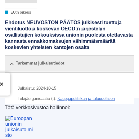
EU:n oikeus
Ehdotus NEUVOSTON PÄÄTÖS julkisesti tuettuja
vientiluottoja koskevan OECD:n järjestelyn
osallistujien kokouksissa unionin puolesta otettavasta
kannasta ennakkomaksujen vähimmäismäärää
koskevien yhteisten kantojen osalta
Tarkemmat julkaisutiedot
Julkaistu:
2024-10-15
Tekijäorganisaatio (t):
Kauppapolitiikan ja taloudellisen
turvallisuuden pääosasto
(
Euroopan komissio
)
,
Euroopan
Tätä verkkosivustoa hallinnoi:
komissio
Euroopan unionin julkaisutoimisto
Aihe:
ennakkomaksu
,
EU:n vientikauppa
,
OECD
,
puitesopimus
,
sopimuksen tarkistaminen
,
viennin tuki
,