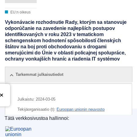
EU:n oikeus
Vykonávacie rozhodnutie Rady, ktorým sa stanovuje
odporúčanie na zavedenie najlepších postupov
identifikovaných v roku 2023 v tematickom
schengenskom hodnotení spôsobilostí členských
štátov na boj proti obchodovaniu s drogami
smerujúcimi do Únie v oblasti policajnej spolupráce,
ochrany vonkajších hraníc a riadenia IT systémov
Tarkemmat julkaisutiedot
Julkaistu:
2024-03-05
Tekijäorganisaatio (t):
Euroopan unionin neuvosto
Tätä verkkosivustoa hallinnoi:
IMMC : ST 7301 2024 INIT
Euroopan unionin julkaisutoimisto