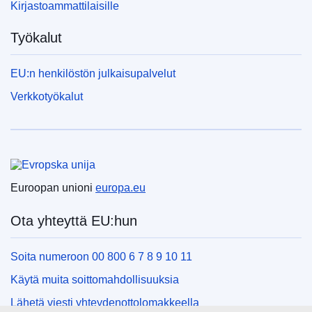
Kirjastoammattilaisille
Työkalut
EU:n henkilöstön julkaisupalvelut
Verkkotyökalut
Euroopan unioni
Euroopan unioni
europa.eu
Ota yhteyttä EU:hun
Soita numeroon 00 800 6 7 8 9 10 11
Käytä muita soittomahdollisuuksia
Lähetä viesti yhteydenottolomakkeella