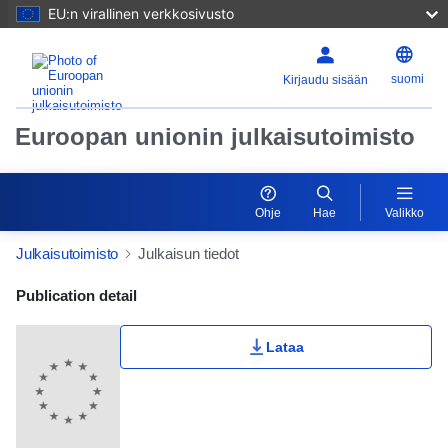
EU:n virallinen verkkosivusto
suomi
Kirjaudu sisään
Euroopan unionin julkaisutoimisto
Ohje
Hae
Valikko
Julkaisutoimisto
Julkaisun tiedot
Publication Detail Actions Portlet
Publication detail
Lataa