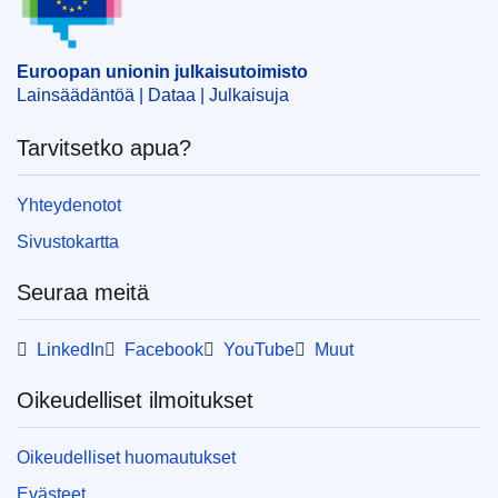
Euroopan unionin julkaisutoimisto
Lainsäädäntöä | Dataa | Julkaisuja
Tarvitsetko apua?
Yhteydenotot
Sivustokartta
Seuraa meitä
LinkedIn
Facebook
YouTube
Muut
Oikeudelliset ilmoitukset
Oikeudelliset huomautukset
Evästeet