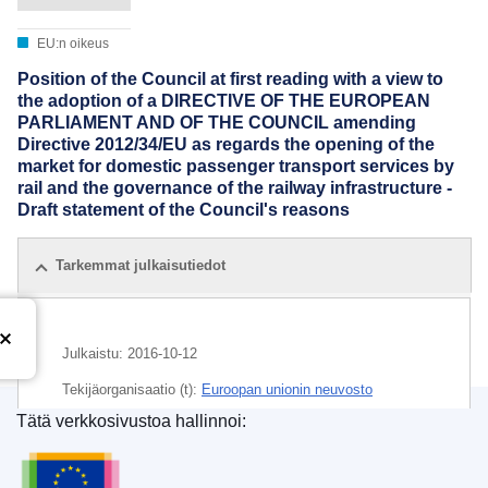
EU:n oikeus
Position of the Council at first reading with a view to
the adoption of a DIRECTIVE OF THE EUROPEAN
PARLIAMENT AND OF THE COUNCIL amending
Directive 2012/34/EU as regards the opening of the
market for domestic passenger transport services by
rail and the governance of the railway infrastructure -
Draft statement of the Council's reasons
Tarkemmat julkaisutiedot
Julkaistu:
2016-10-12
Tekijäorganisaatio (t):
Euroopan unionin neuvosto
Tätä verkkosivustoa hallinnoi:
IMMC : ST 11199 2016 ADD 1 COR 1 REV 2
Euroopan unionin julkaisutoimisto