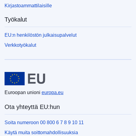
Kirjastoammattilaisille
Työkalut
EU:n henkilöstön julkaisupalvelut
Verkkotyökalut
Euroopan unioni
Euroopan unioni
europa.eu
Ota yhteyttä EU:hun
Soita numeroon 00 800 6 7 8 9 10 11
Käytä muita soittomahdollisuuksia