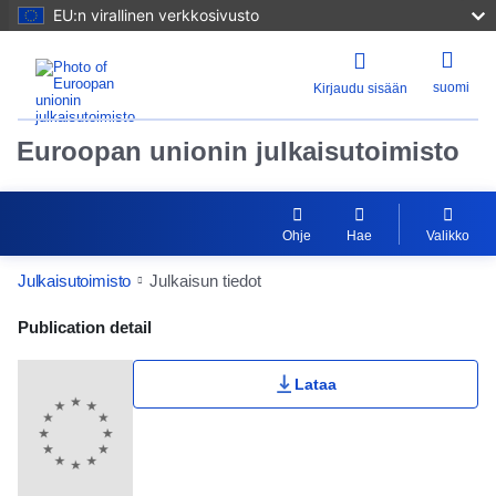
EU:n virallinen verkkosivusto
suomi
Kirjaudu sisään
Euroopan unionin julkaisutoimisto
Ohje
Hae
Valikko
Julkaisutoimisto
Julkaisun tiedot
Publication Detail Actions Portlet
Publication detail
Lataa