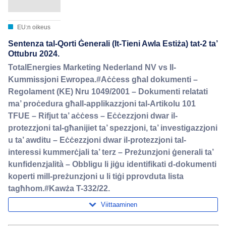
EU:n oikeus
Sentenza tal-Qorti Ġenerali (It-Tieni Awla Estiża) tat-2 ta’
Ottubru 2024.
TotalEnergies Marketing Nederland NV vs Il-
Kummissjoni Ewropea.#Aċċess għal dokumenti –
Regolament (KE) Nru 1049/2001 – Dokumenti relatati
ma’ proċedura għall-applikazzjoni tal-Artikolu 101
TFUE – Rifjut ta’ aċċess – Eċċezzjoni dwar il-
protezzjoni tal-għanijiet ta’ spezzjoni, ta’ investigazzjoni
u ta’ awditu – Eċċezzjoni dwar il-protezzjoni tal-
interessi kummerċjali ta’ terz – Preżunzjoni ġenerali ta’
kunfidenzjalità – Obbligu li jiġu identifikati d-dokumenti
koperti mill-preżunzjoni u li tiġi pprovduta lista
tagħhom.#Kawża T-332/22.
Viittaaminen