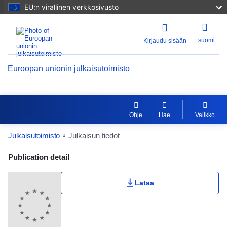
EU:n virallinen verkkosivusto
suomi
Kirjaudu sisään
Euroopan unionin julkaisutoimisto
Ohje
Hae
Valikko
Julkaisutoimisto
Julkaisun tiedot
Publication Detail Actions Portlet
Publication detail
Lataa