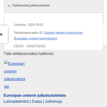
Tarkemmat julkaisutiedot
Paketti
Julkaistu:
2024-10-02
Tekijäorganisaatio (t):
Unionin yleinen tuomioistuin
(
Euroopan unionin tuomioistuin
)
CELEX : 62022TJ0332
Euroopan unionin julkaisutoimi
Tätä verkkosivustoa hallinnoi:
ECLI : ECLI:EU:T:2024:660
Euroopan unionin julkaisutoimisto
Lainsäädäntöä | Dataa | Julkaisuja