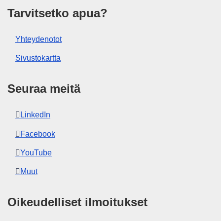
Tarvitsetko apua?
Yhteydenotot
Sivustokartta
Seuraa meitä
LinkedIn
Facebook
YouTube
Muut
Oikeudelliset ilmoitukset