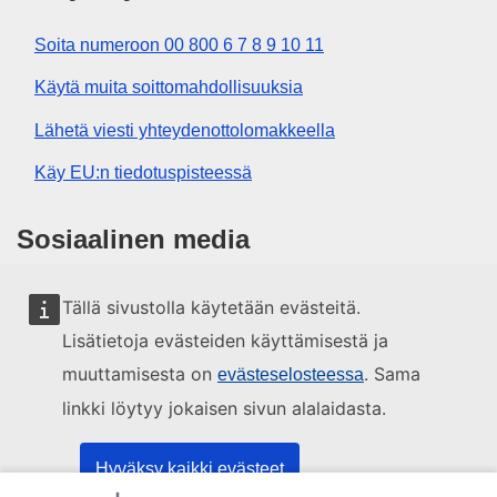
Soita numeroon 00 800 6 7 8 9 10 11
Käytä muita soittomahdollisuuksia
Lähetä viesti yhteydenottolomakkeella
Käy EU:n tiedotuspisteessä
Sosiaalinen media
EU sosiaalisessa mediassa
Tällä sivustolla käytetään evästeitä.
Lisätietoja evästeiden käyttämisestä ja
EU:n toimielimet ja muut elimet
muuttamisesta on
. Sama
evästeselosteessa
linkki löytyy jokaisen sivun alalaidasta.
Haku EU:n toimielimistä ja elimistä
Hyväksy kaikki evästeet