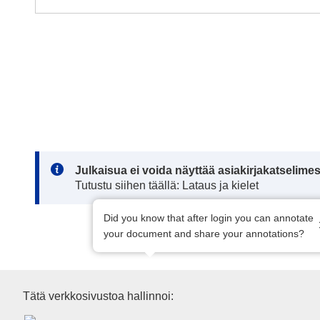
EDITION : f8e9ce5e-2e35-11ed-975d-01aa75ed71a1
EDITION : 91b120e8-5636-11ec-91ac-01aa75ed71a1
EDITION : b9e01065-2d99-11ef-a61b-01aa75ed71a1
EDITION : a3054ebd-3dcd-11f1-814f-01aa75ed71a1
Note:
Julkaisua ei voida näyttää asiakirjakatselime
Tutustu siihen täällä: Lataus ja kielet
Did you know that after login you can annotate
your document and share your annotations?
Euroopan unionin julkaisutoim
Tätä verkkosivustoa hallinnoi: