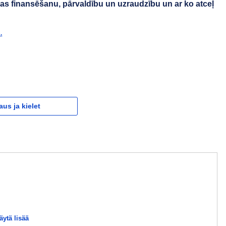
kas finansēšanu, pārvaldību un uzraudzību un ar ko atceļ
.
aus ja kielet
äytä lisää