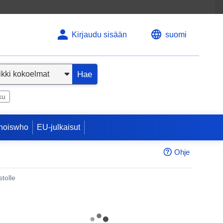
Kirjaudu sisään
suomi
Hae
ku
hoiswho
EU-julkaisut
Ohje
tolle