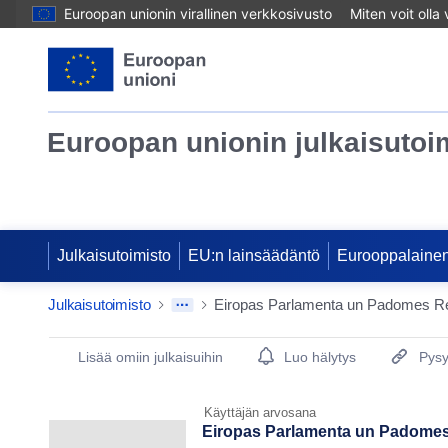
Euroopan unionin virallinen verkkosivusto
Miten voit olla
Euroopan unionin julkaisutoi
Julkaisutoimisto
EU:n lainsäädäntö
Eurooppalainen
Julkaisutoimisto
Publication Detail Actions Portlet
Lisää omiin julkaisuihin
Luo hälytys
Pysy
Käyttäjän arvosana
Eiropas Parlamenta un Padomes 