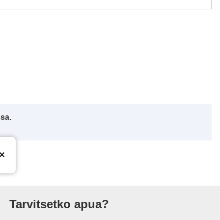
ssa.
isto
Tarvitsetko apua?