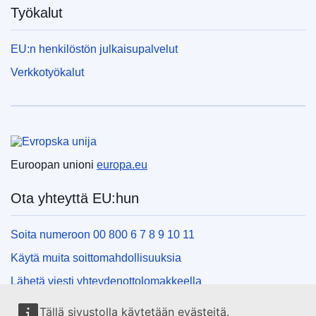
Työkalut
EU:n henkilöstön julkaisupalvelut
Verkkotyökalut
Euroopan unioni
Euroopan unioni
europa.eu
Ota yhteyttä EU:hun
Soita numeroon 00 800 6 7 8 9 10 11
Käytä muita soittomahdollisuuksia
Lähetä viesti yhteydenottolomakkeella
Käy EU:n tiedotuspisteessä
Tällä sivustolla käytetään evästeitä.