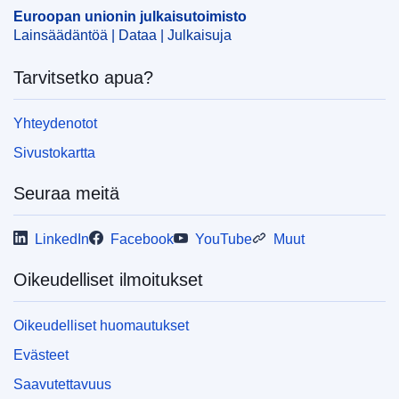
Euroopan unionin julkaisutoimisto
CELEX : 32007B0575
Lainsäädäntöä | Dataa | Julkaisuja
OJ : JOL_2007_228_R_0035_01
Tarvitsetko apua?
Yhteydenotot
Sivustokartta
Seuraa meitä
LinkedIn
Facebook
YouTube
Muut
Oikeudelliset ilmoitukset
Oikeudelliset huomautukset
Evästeet
Saavutettavuus