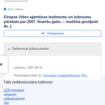
EU:n oikeus
Eiropas Vides aģentūras ieņēmumu un izdevumu
pārskats par 2007. finanšu gadu — budžeta grozījumi
Nr. 1
Viittaaminen
Tarkemmat julkaisutiedot
Julkaistu:
2007-08-31
Tekijäorganisaatio (t):
Euroopan ympäristökeskus
(
EU-
elin tai EU-virasto
)
Tätä verkkosivustoa hallinnoi:
Euroopan unionin julkaisutoimisto
Aihe:
EU:n yleinen talousarvio
,
Euroopan
ympäristökeskus
,
korjaava lisätalousarvio
,
menot
,
tilinpäätöstietojen julkaiseminen
,
tulot
,
varainhoitovuosi