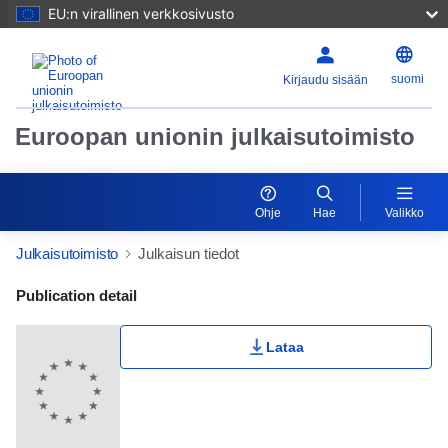
EU:n virallinen verkkosivusto
suomi
Kirjaudu sisään
Euroopan unionin julkaisutoimisto
Ohje
Hae
Valikko
Julkaisutoimisto
Julkaisun tiedot
Publication Detail Actions Portlet
Publication detail
Lataa