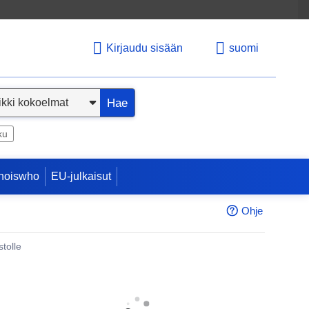
Kirjaudu sisään
suomi
Hae
ku
hoiswho
EU-julkaisut
Ohje
tolle