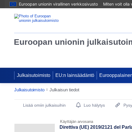
Euroopan unionin virallinen verkkosivusto
Miten voit olla
Euroopan unionin julkaisutoi
Julkaisutoimisto
EU:n lainsäädäntö
Eurooppalainen
Julkaisutoimisto
Julkaisun tiedot
Publication Detail Actions Portlet
Lisää omiin julkaisuihin
Luo hälytys
Pysy
Käyttäjän arvosana
Direttiva (UE) 2019/2121 del Pa