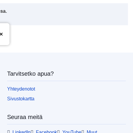
ssa.
Tarvitsetko apua?
Yhteydenotot
Sivustokartta
Seuraa meitä
LinkedIn
Facebook
YouTube
Muut