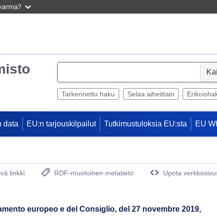
 varma?
misto
S
e
l
Tarkennettu haku
Selaa aiheittain
Erikoisha
e
c
 data
EU:n tarjouskilpailut
Tutkimustuloksia EU:sta
EU W
t
vä linkki
RDF-muotoinen metatieto
Upota verkkosivus
(avautuu uuteen ikkunaan)
rlamento europeo e del Consiglio, del 27 novembre 2019,