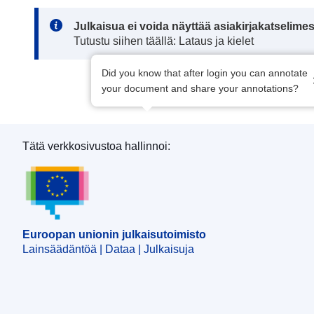
Note:
Julkaisua ei voida näyttää asiakirjakatselime
Tutustu siihen täällä: Lataus ja kielet
Did you know that after login you can annotate
your document and share your annotations?
Tätä verkkosivustoa hallinnoi:
Euroopan unionin julkaisutoimisto
Euroopan unionin julkaisutoimisto
Lainsäädäntöä | Dataa | Julkaisuja