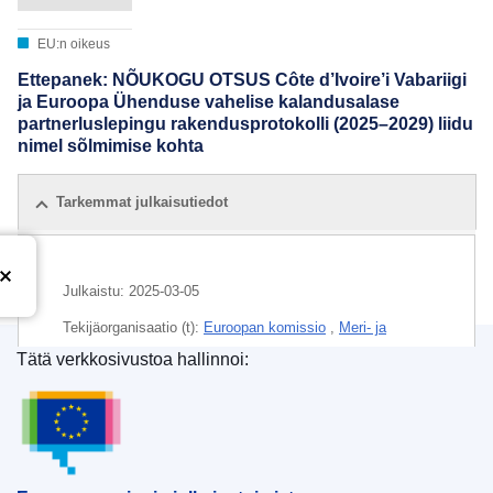
EU:n oikeus
Ettepanek: NÕUKOGU OTSUS Côte d’Ivoire’i Vabariigi
ja Euroopa Ühenduse vahelise kalandusalase
partnerluslepingu rakendusprotokolli (2025–2029) liidu
nimel sõlmimise kohta
Tarkemmat julkaisutiedot
Julkaistu:
2025-03-05
Tekijäorganisaatio (t):
Euroopan komissio
,
Meri- ja
kalastusasioiden pääosasto
(
Euroopan komissio
)
Tätä verkkosivustoa hallinnoi:
Euroopan unionin julkaisutoimisto
Aihe:
kalastusoikeudet
,
kalastussopimus
,
kalastusvyöhyke
,
kestävä kalastus
,
merikalastus
,
Norsunluurannikko
,
saaliskiintiö
,
sopimuksen pöytäkirja
,
sopimuksen ratifiointi
,
sopimus (EU)