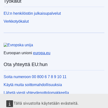
Työkalut
EU:n henkilöstön julkaisupalvelut
Verkkotyökalut
Euroopan unioni
Euroopan unioni
europa.eu
Ota yhteyttä EU:hun
Soita numeroon 00 800 6 7 8 9 10 11
Käytä muita soittomahdollisuuksia
Lähetä viesti yhteydenottolomakkeella
Käy EU:n tiedotuspisteessä
Tällä sivustolla käytetään evästeitä.