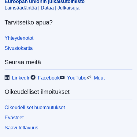
Euroopan unionin julkaisutoimisto
CELEX : 52025PC0076
Lainsäädäntöä | Dataa | Julkaisuja
IMMC : COM(2025)76 final
Tarvitsetko apua?
COMNAT : COM_2025_0076_FIN
Yhteydenotot
Sivustokartta
Seuraa meitä
LinkedIn
Facebook
YouTube
Muut
Oikeudelliset ilmoitukset
Oikeudelliset huomautukset
Evästeet
Saavutettavuus