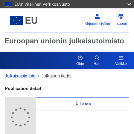
EU:n virallinen verkkosivusto
suomi
Kirjaudu sisään
Euroopan unionin julkaisutoimisto
Ohje
Hae
Valikko
Julkaisutoimisto
Julkaisun tiedot
Publication Detail Actions Portlet
Publication detail
Lataa