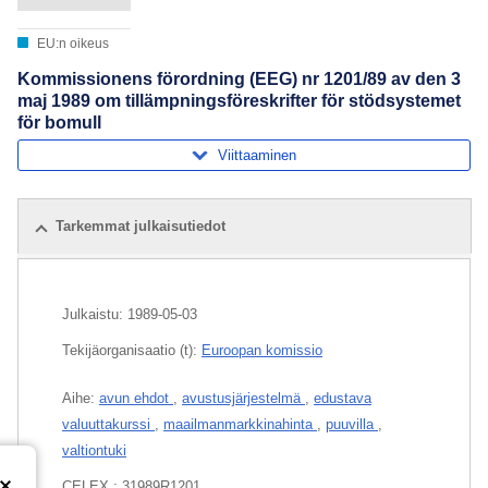
EU:n oikeus
Kommissionens förordning (EEG) nr 1201/89 av den 3
maj 1989 om tillämpningsföreskrifter för stödsystemet
för bomull
Viittaaminen
Tarkemmat julkaisutiedot
Julkaistu:
1989-05-03
Tekijäorganisaatio (t):
Euroopan komissio
Aihe:
avun ehdot
,
avustusjärjestelmä
,
edustava
valuuttakurssi
,
maailmanmarkkinahinta
,
puuvilla
,
valtiontuki
CELEX : 31989R1201