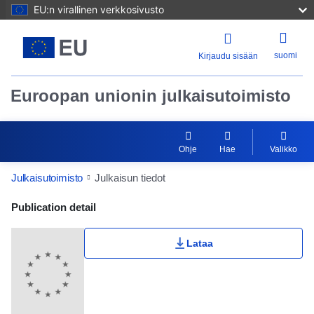
EU:n virallinen verkkosivusto
suomi
Kirjaudu sisään
Euroopan unionin julkaisutoimisto
Ohje
Hae
Valikko
Julkaisutoimisto
Julkaisun tiedot
Publication Detail Actions Portlet
Publication detail
Lataa