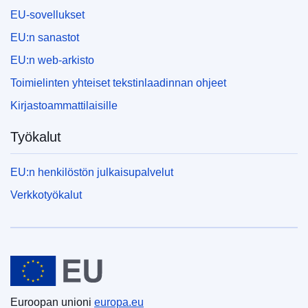
EU-sovellukset
EU:n sanastot
EU:n web-arkisto
Toimielinten yhteiset tekstinlaadinnan ohjeet
Kirjastoammattilaisille
Työkalut
EU:n henkilöstön julkaisupalvelut
Verkkotyökalut
Euroopan unioni
Euroopan unioni
europa.eu