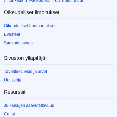
LinkedIn
Facebook
YouTube
Muut
Oikeudelliset ilmoitukset
Oikeudelliset huomautukset
Evästeet
Saavutettavuus
Sivuston ylläpitäjä
Tavoitteet, visio ja arvot
Uutiskirje
Resurssit
Julkaisujen saavutettavuus
Cellar