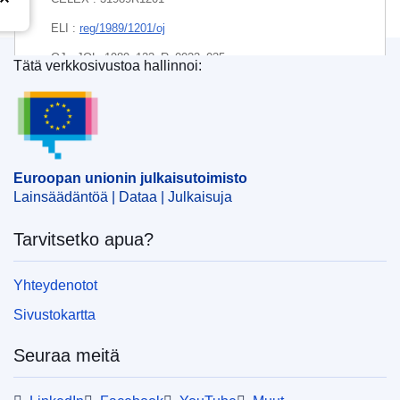
ELI :
reg/1989/1201/oj
OJ : JOL_1989_123_R_0023_035
Tätä verkkosivustoa hallinnoi:
Euroopan unionin julkaisutoimisto
Euroopan unionin julkaisutoimisto
Lainsäädäntöä | Dataa | Julkaisuja
Tarvitsetko apua?
Yhteydenotot
Sivustokartta
Seuraa meitä