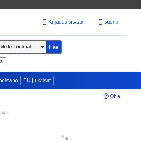
Kirjaudu sisään
suomi
Hae
ku
hoiswho
EU-julkaisut
Ohje
tolle