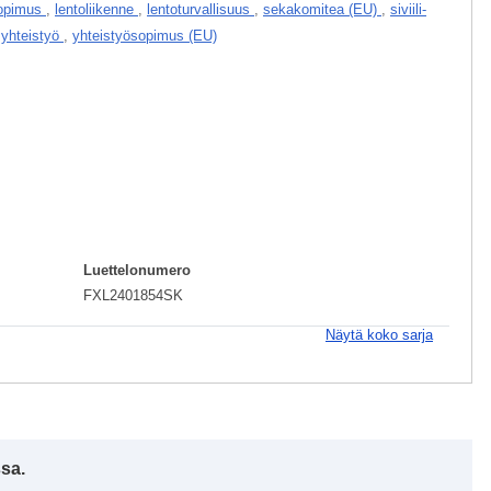
sopimus
,
lentoliikenne
,
lentoturvallisuus
,
sekakomitea (EU)
,
siviili-
i yhteistyö
,
yhteistyösopimus (EU)
Luettelonumero
FXL2401854SK
Näytä koko sarja
ssa.