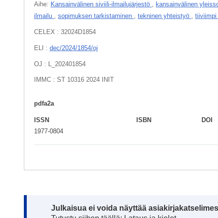
Aihe:
Kansainvälinen siviili-ilmailujärjestö
,
kansainvälinen yleis
ilmailu
,
sopimuksen tarkistaminen
,
tekninen yhteistyö
,
tiiviimp
CELEX : 32024D1854
ELI :
dec/2024/1854/oj
OJ : L_202401854
IMMC : ST 10316 2024 INIT
pdfa2a
ISSN
ISBN
DOI
1977-0804
Note:
Julkaisua ei voida näyttää asiakirjakatselime