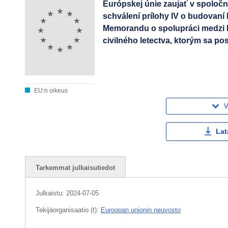
Európskej únie zaujať v spoločn
schválení prílohy IV o budovaní
Memorandu o spolupráci medzi 
civilného letectva, ktorým sa p
EU:n oikeus
V
Lat
Tarkemmat julkaisutiedot
Julkaistu:
2024-07-05
Tekijäorganisaatio (t):
Euroopan unionin neuvosto