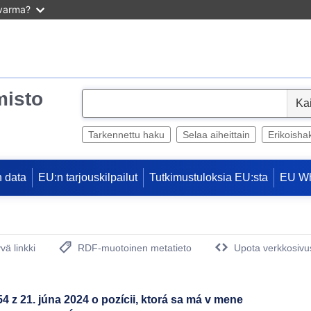
 varma?
misto
S
e
l
Tarkennettu haku
Selaa aiheittain
Erikoisha
e
c
 data
EU:n tarjouskilpailut
Tutkimustuloksia EU:sta
EU W
t
vä linkki
RDF-muotoinen metatieto
Upota verkkosivus
(avautuu uuteen ikkunaan)
 z 21. júna 2024 o pozícii, ktorá sa má v mene