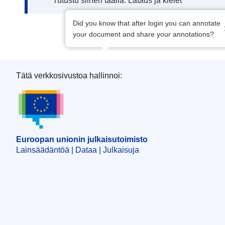
Tutustu siihen täällä: Lataus ja kielet
Did you know that after login you can annotate
your document and share your annotations?
Tätä verkkosivustoa hallinnoi:
Euroopan unionin julkaisutoimisto
Euroopan unionin julkaisutoimisto
Lainsäädäntöä | Dataa | Julkaisuja