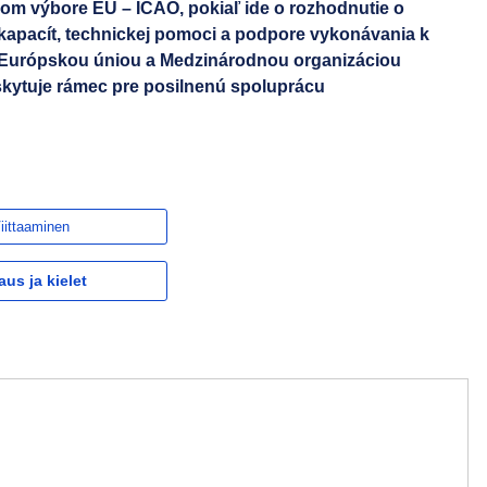
om výbore EÚ – ICAO, pokiaľ ide o rozhodnutie o
 kapacít, technickej pomoci a podpore vykonávania k
Európskou úniou a Medzinárodnou organizáciou
oskytuje rámec pre posilnenú spoluprácu
iittaaminen
aus ja kielet