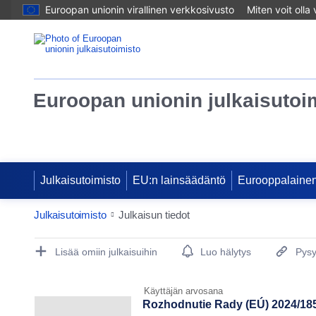
Euroopan unionin virallinen verkkosivusto
Miten voit olla
Euroopan unionin julkaisutoi
Julkaisutoimisto
EU:n lainsäädäntö
Eurooppalainen
Julkaisutoimisto
Julkaisun tiedot
Publication Detail Actions Portlet
Lisää omiin julkaisuihin
Luo hälytys
Pysy
Käyttäjän arvosana
Rozhodnutie Rady (EÚ) 2024/1854