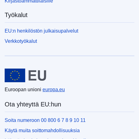
Kirjastoammattilaisille
Työkalut
EU:n henkilöstön julkaisupalvelut
Verkkotyökalut
Euroopan unioni
Euroopan unioni
europa.eu
Ota yhteyttä EU:hun
Soita numeroon 00 800 6 7 8 9 10 11
Käytä muita soittomahdollisuuksia