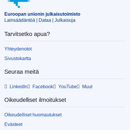
CELEX : 32024D1731
Euroopan unionin julkaisutoimisto
ELI :
dec_impl/2024/1731/oj
Lainsäädäntöä | Dataa | Julkaisuja
OJ : L_202401731
Tarvitsetko apua?
IMMC : ST 10115 2024 INIT
Yhteydenotot
pdfa2a
Sivustokartta
Näytä koko sarja
Seuraa meitä
LinkedIn
Facebook
YouTube
Muut
Oikeudelliset ilmoitukset
Oikeudelliset huomautukset
Evästeet