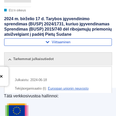
EU:n oikeus
2024 m. birželio 17 d. Tarybos įgyvendinimo
sprendimas (BUSP) 2024/1731, kuriuo įgyvendinamas
Sprendimas (BUSP) 2015/740 dėl ribojamųjų priemonių
atsižvelgiant į padėtį Pietų Sudane
Viittaaminen
Tarkemmat julkaisutiedot
Julkaistu:
2024-06-18
Tekijäorganisaatio (t):
Euroopan unionin neuvosto
Tätä verkkosivustoa hallinnoi:
Aihe:
Etelä-Sudan
,
EU:n rajoittava toimenpide
,
Euroopan unionin julkaisutoimisto
kansainvälinen pakote
,
luonnollinen henkilö
,
taloudellinen seuraamus