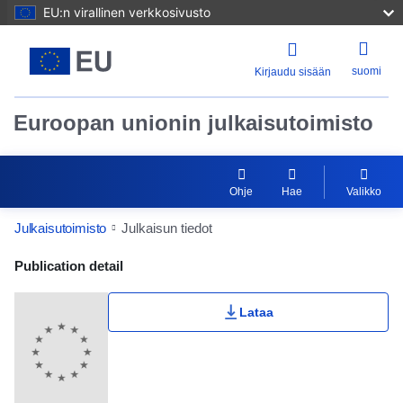
EU:n virallinen verkkosivusto
suomi
Kirjaudu sisään
Euroopan unionin julkaisutoimisto
Ohje
Hae
Valikko
Julkaisutoimisto
Julkaisun tiedot
Publication Detail Actions Portlet
Publication detail
Lataa