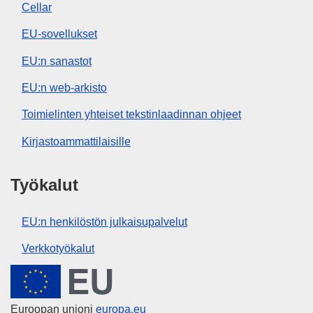
Cellar
EU-sovellukset
EU:n sanastot
EU:n web-arkisto
Toimielinten yhteiset tekstinlaadinnan ohjeet
Kirjastoammattilaisille
Työkalut
EU:n henkilöstön julkaisupalvelut
Verkkotyökalut
Euroopan unioni
Euroopan unioni
europa.eu