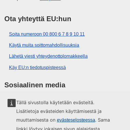
Ota yhteyttä EU:hun
Soita numeroon 00 800 6 7 8 9 10 11
Käytä muita soittomahdollisuuksia
Lähetä viesti yhteydenottolomakkeella
Käy EU:n tiedotuspisteessä
Sosiaalinen media
EU sosiaalisessa mediassa
Tällä sivustolla käytetään evästeitä.
Lisätietoja evästeiden käyttämisestä ja
EU:n toimielimet ja muut elimet
muuttamisesta on
. Sama
evästeselosteessa
linkki löytyy jokaisen sivun alalaidasta.