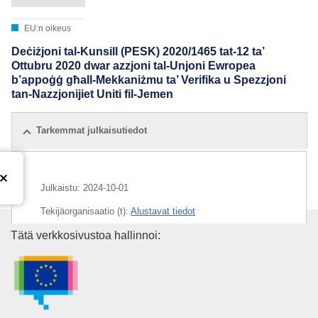
EU:n oikeus
Deċiżjoni tal-Kunsill (PESK) 2020/1465 tat-12 ta’
Ottubru 2020 dwar azzjoni tal-Unjoni Ewropea
b’appoġġ għall-Mekkaniżmu ta’ Verifika u Spezzjoni
tan-Nazzjonijiet Uniti fil-Jemen
Tarkemmat julkaisutiedot
Julkaistu:
2024-10-01
Tekijäorganisaatio (t):
Alustavat tiedot
Euroopan unionin julkaisutoimi
Tätä verkkosivustoa hallinnoi: