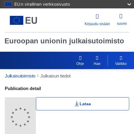
EU:n virallinen verkkosivusto
suomi
Kirjaudu sisään
Euroopan unionin julkaisutoimisto
Ohje
Hae
Valikko
Julkaisutoimisto
Julkaisun tiedot
Publication Detail Actions Portlet
Publication detail
Lataa