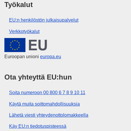
Työkalut
EU:n henkilöstön julkaisupalvelut
Verkkotyökalut
Euroopan unioni
Euroopan unioni
europa.eu
Ota yhteyttä EU:hun
Soita numeroon 00 800 6 7 8 9 10 11
Käytä muita soittomahdollisuuksia
Lähetä viesti yhteydenottolomakkeella
Käy EU:n tiedotuspisteessä