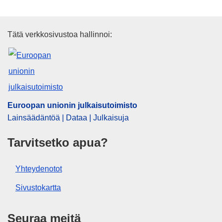
Euroopan unionin julkaisutoimi
Tätä verkkosivustoa hallinnoi:
Euroopan unionin julkaisutoimisto
Lainsäädäntöä | Dataa | Julkaisuja
Tarvitsetko apua?
Yhteydenotot
Sivustokartta
Seuraa meitä