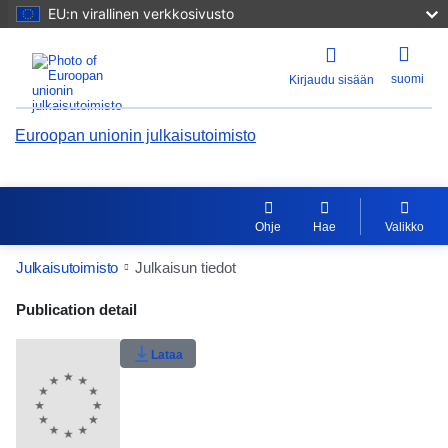
EU:n virallinen verkkosivusto
suomi
Kirjaudu sisään
Euroopan unionin julkaisutoimisto
Ohje
Hae
Valikko
Julkaisutoimisto
Julkaisun tiedot
Publication Detail Actions Portlet
Publication detail
Käyttäjän arvosana
Lataa