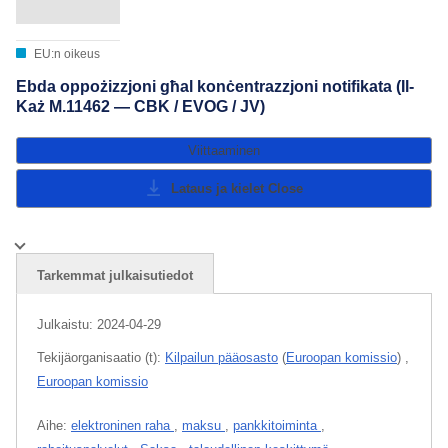
EU:n oikeus
Ebda oppożizzjoni għal konċentrazzjoni notifikata (Il-
Każ M.11462 — CBK / EVOG / JV)
Viittaaminen
Lataus ja kielet
Close
Tarkemmat julkaisutiedot
Julkaistu:
2024-04-29
Tekijäorganisaatio (t):
Kilpailun pääosasto
(
Euroopan komissio
)
,
Euroopan komissio
Aihe:
elektroninen raha
,
maksu
,
pankkitoiminta
,