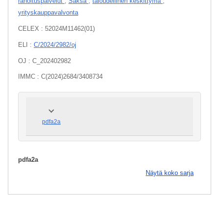
rahoituspalvelut
,
Saksa
,
taloudellinen keskittymä
,
yrityskauppavalvonta
CELEX : 52024M11462(01)
ELI :
C/2024/2982/oj
OJ : C_202402982
IMMC : C(2024)2684/3408734
pdfa2a
pdfa2a
Näytä koko sarja