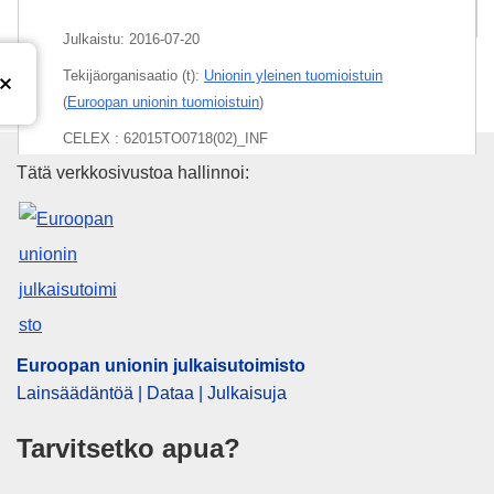
Paketti
Julkaistu:
2016-07-20
Tekijäorganisaatio (t):
Unionin yleinen tuomioistuin
(
Euroopan unionin tuomioistuin
)
CELEX : 62015TO0718(02)_INF
Euroopan unionin julkaisutoimi
Tätä verkkosivustoa hallinnoi:
Released on EU publications website:
2016-07-20
Euroopan unionin julkaisutoimisto
Lainsäädäntöä | Dataa | Julkaisuja
Tarvitsetko apua?