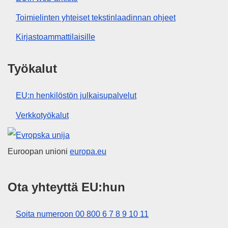
Toimielinten yhteiset tekstinlaadinnan ohjeet
Kirjastoammattilaisille
Työkalut
EU:n henkilöstön julkaisupalvelut
Verkkotyökalut
Euroopan unioni
Euroopan unioni
europa.eu
Ota yhteyttä EU:hun
Soita numeroon 00 800 6 7 8 9 10 11