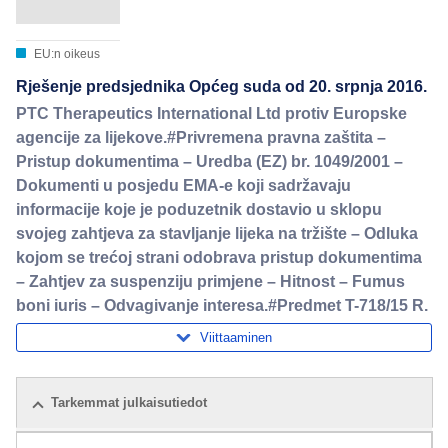
EU:n oikeus
Rješenje predsjednika Općeg suda od 20. srpnja 2016.
PTC Therapeutics International Ltd protiv Europske
agencije za lijekove.#Privremena pravna zaštita –
Pristup dokumentima – Uredba (EZ) br. 1049/2001 –
Dokumenti u posjedu EMA‑e koji sadržavaju
informacije koje je poduzetnik dostavio u sklopu
svojeg zahtjeva za stavljanje lijeka na tržište – Odluka
kojom se trećoj strani odobrava pristup dokumentima
– Zahtjev za suspenziju primjene – Hitnost – Fumus
boni iuris – Odvagivanje interesa.#Predmet T-718/15 R.
Viittaaminen
Tarkemmat julkaisutiedot