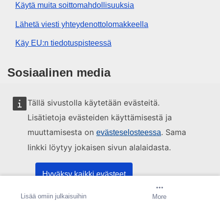
Käytä muita soittomahdollisuuksia
Lähetä viesti yhteydenottolomakkeella
Käy EU:n tiedotuspisteessä
Sosiaalinen media
EU sosiaalisessa mediassa
Tällä sivustolla käytetään evästeitä.
Lisätietoja evästeiden käyttämisestä ja
EU:n toimielimet ja muut elimet
muuttamisesta on
. Sama
evästeselosteessa
linkki löytyy jokaisen sivun alalaidasta.
Haku EU:n toimielimistä ja elimistä
Hyväksy kaikki evästeet
Tietoa sivustosta
Yhteydenotot
Lisää omiin julkaisuihin
Luo hälytys
More
Hyväksy vain välttämättömät evästeet
Oikeudelliset huomautukset
Evästeet
Sivustokartta
Sivun alkuun