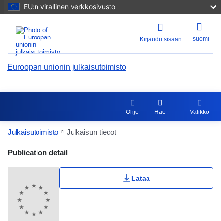
EU:n virallinen verkkosivusto
suomi
Kirjaudu sisään
Euroopan unionin julkaisutoimisto
Ohje
Hae
Valikko
Julkaisutoimisto
Julkaisun tiedot
Publication Detail Actions Portlet
Publication detail
Lataa