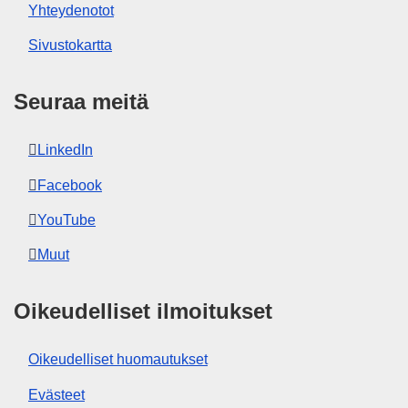
Yhteydenotot
Sivustokartta
Seuraa meitä
LinkedIn
Facebook
YouTube
Muut
Oikeudelliset ilmoitukset
Oikeudelliset huomautukset
Evästeet