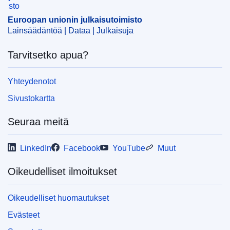
CELEX : 52025AS103309
Euroopan unionin julkaisutoimisto
ELI :
C/2025/1255/oj
Lainsäädäntöä | Dataa | Julkaisuja
OJ : C_202501255
Tarvitsetko apua?
IMMC : C(2024)4194/3942688
Yhteydenotot
pdfa2a
Sivustokartta
Näytä koko sarja
Seuraa meitä
LinkedIn
Facebook
YouTube
Muut
Oikeudelliset ilmoitukset
Oikeudelliset huomautukset
Evästeet