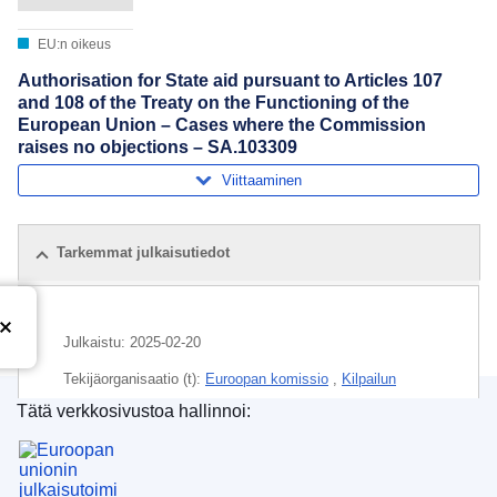
EU:n oikeus
Authorisation for State aid pursuant to Articles 107
and 108 of the Treaty on the Functioning of the
European Union – Cases where the Commission
raises no objections – SA.103309
Viittaaminen
Tarkemmat julkaisutiedot
Julkaistu:
2025-02-20
Tekijäorganisaatio (t):
Euroopan komissio
,
Kilpailun
pääosasto
(
Euroopan komissio
)
Tätä verkkosivustoa hallinnoi:
Euroopan unionin julkaisutoimisto
Aihe:
Pohjois-Unkari
,
sähkötekninen teollisuus
,
Unkari
,
valtiontuen valvonta
,
valtiontuki