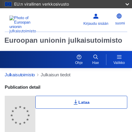
EU:n virallinen verkkosivusto
suomi
Kirjaudu sisään
Euroopan unionin julkaisutoimisto
Ohje
Hae
Valikko
Julkaisutoimisto
Julkaisun tiedot
Publication Detail Actions Portlet
Publication detail
Lataa