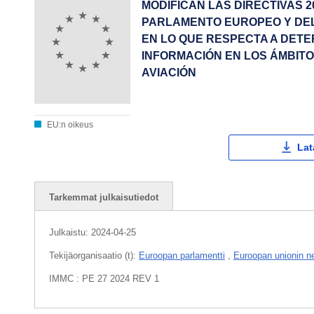
MODIFICAN LAS DIRECTIVAS 200
PARLAMENTO EUROPEO Y DEL 
EN LO QUE RESPECTA A DET
INFORMACIÓN EN LOS ÁMBIT
AVIACIÓN
EU:n oikeus
Lat
Tarkemmat julkaisutiedot
Julkaistu:
2024-04-25
Tekijäorganisaatio (t):
Euroopan parlamentti
,
Euroopan unionin n
IMMC : PE 27 2024 REV 1