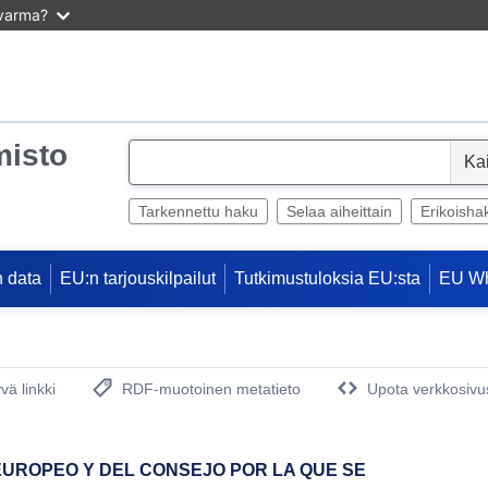
 varma?
misto
S
e
l
Tarkennettu haku
Selaa aiheittain
Erikoisha
e
c
 data
EU:n tarjouskilpailut
Tutkimustuloksia EU:sta
EU W
t
vä linkki
RDF-muotoinen metatieto
Upota verkkosivus
(avautuu uuteen ikkunaan)
EUROPEO Y DEL CONSEJO POR LA QUE SE