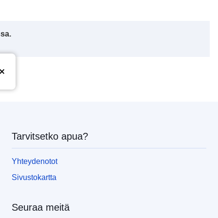
ssa.
Tarvitsetko apua?
Yhteydenotot
Sivustokartta
Seuraa meitä