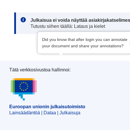
Note:
Julkaisua ei voida näyttää asiakirjakatselime
Tutustu siihen täällä: Lataus ja kielet
Did you know that after login you can annotate
your document and share your annotations?
Tätä verkkosivustoa hallinnoi:
Euroopan unionin julkaisutoimisto
Euroopan unionin julkaisutoimisto
Lainsäädäntöä | Dataa | Julkaisuja