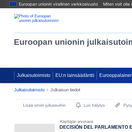
Euroopan unionin virallinen verkkosivusto
Miten voit olla
Euroopan unionin julkaisutoi
Julkaisutoimisto
EU:n lainsäädäntö
Eurooppalainen
Julkaisutoimisto
Julkaisun tiedot
Publication Detail Actions Portlet
Lisää omiin julkaisuihin
Luo hälytys
Pysy
Käyttäjän arvosana
DECISIÓN DEL PARLAMENTO 