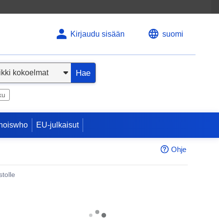
Kirjaudu sisään
suomi
Hae
ku
hoiswho
EU-julkaisut
Ohje
tolle