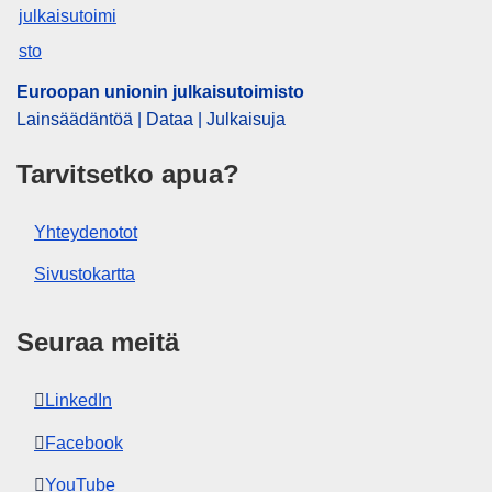
yhteistyö
,
rakennerahasto
,
työllisyyspolitiikka
CELEX : 91991E002831
Euroopan unionin julkaisutoimisto
Lainsäädäntöä | Dataa | Julkaisuja
Tarvitsetko apua?
Yhteydenotot
Sivustokartta
Seuraa meitä
LinkedIn
Facebook
YouTube