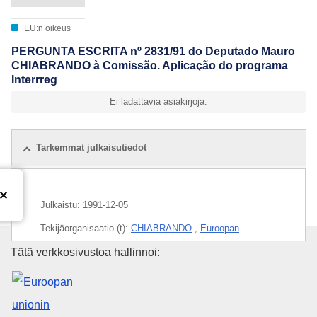
EU:n oikeus
PERGUNTA ESCRITA nº 2831/91 do Deputado Mauro
CHIABRANDO à Comissão. Aplicação do programa
Interrreg
Ei ladattavia asiakirjoja.
Tarkemmat julkaisutiedot
Julkaistu:
1991-12-05
Tekijäorganisaatio (t):
CHIABRANDO
,
Euroopan
parlamentti
Euroopan unionin julkaisutoimi
Tätä verkkosivustoa hallinnoi:
Aihe:
EU:n aluepolitiikka
,
hankkeen toteuttaminen
,
kansainvälinen sopimus
,
kansainvälinen yleissopimus
,
maatalouden rakennepolitiikka
,
rajaseutu
,
rajat ylittävä