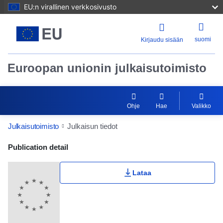
EU:n virallinen verkkosivusto
suomi
Kirjaudu sisään
Euroopan unionin julkaisutoimisto
Ohje
Hae
Valikko
Julkaisutoimisto
Julkaisun tiedot
Publication Detail Actions Portlet
Publication detail
Lataa