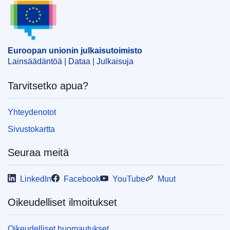
EDITION : 3391f38a-f91f-11ef-b7db-01aa75ed71a1
EDITION : ac586e92-35b3-11f0-8a44-01aa75ed71a1
Euroopan unionin julkaisutoimisto
Lainsäädäntöä | Dataa | Julkaisuja
Tarvitsetko apua?
Yhteydenotot
Sivustokartta
Seuraa meitä
LinkedIn
Facebook
YouTube
Muut
Oikeudelliset ilmoitukset
Oikeudelliset huomautukset