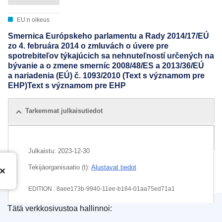
EU:n oikeus
Smernica Európskeho parlamentu a Rady 2014/17/EÚ
zo 4. februára 2014 o zmluvách o úvere pre
spotrebiteľov týkajúcich sa nehnuteľností určených na
bývanie a o zmene smerníc 2008/48/ES a 2013/36/EÚ
a nariadenia (EÚ) č. 1093/2010 (Text s významom pre
EHP)Text s významom pre EHP
Tarkemmat julkaisutiedot
Kaikki laitokset
Julkaistu:
2023-12-30
Tekijäorganisaatio (t):
Alustavat tiedot
EDITION : 8aee173b-9940-11ee-b164-01aa75ed71a1
Tätä verkkosivustoa hallinnoi:
EDITION : 9c02031e-b167-11ef-acb1-01aa75ed71a1
Euroopan unionin julkaisutoimisto