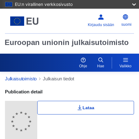
EU:n virallinen verkkosivusto
suomi
Kirjaudu sisään
Euroopan unionin julkaisutoimisto
Ohje
Hae
Valikko
Julkaisutoimisto
Julkaisun tiedot
Publication Detail Actions Portlet
Publication detail
Lataa