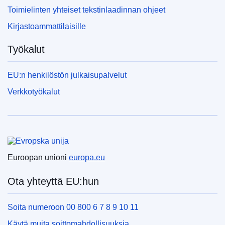
Toimielinten yhteiset tekstinlaadinnan ohjeet
Kirjastoammattilaisille
Työkalut
EU:n henkilöstön julkaisupalvelut
Verkkotyökalut
Euroopan unioni
Euroopan unioni
europa.eu
Ota yhteyttä EU:hun
Soita numeroon 00 800 6 7 8 9 10 11
Käytä muita soittomahdollisuuksia