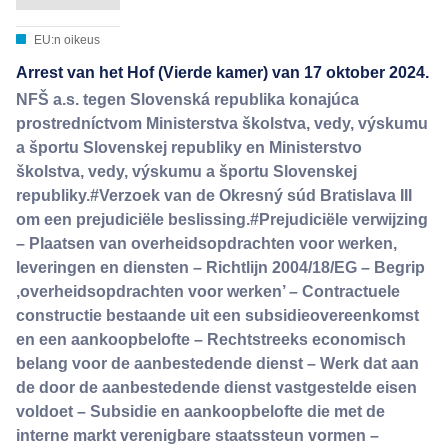
EU:n oikeus
Arrest van het Hof (Vierde kamer) van 17 oktober 2024.
NFŠ a.s. tegen Slovenská republika konajúca
prostredníctvom Ministerstva školstva, vedy, výskumu
a športu Slovenskej republiky en Ministerstvo
školstva, vedy, výskumu a športu Slovenskej
republiky.#Verzoek van de Okresný súd Bratislava III
om een prejudiciële beslissing.#Prejudiciële verwijzing
– Plaatsen van overheidsopdrachten voor werken,
leveringen en diensten – Richtlijn 2004/18/EG – Begrip
‚overheidsopdrachten voor werken’ – Contractuele
constructie bestaande uit een subsidieovereenkomst
en een aankoopbelofte – Rechtstreeks economisch
belang voor de aanbestedende dienst – Werk dat aan
de door de aanbestedende dienst vastgestelde eisen
voldoet – Subsidie en aankoopbelofte die met de
interne markt verenigbare staatssteun vormen –