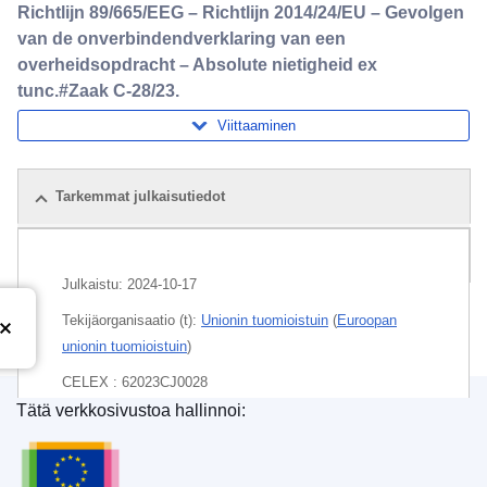
Richtlijn 89/665/EEG – Richtlijn 2014/24/EU – Gevolgen
van de onverbindendverklaring van een
overheidsopdracht – Absolute nietigheid ex
tunc.#Zaak C-28/23.
Viittaaminen
Tarkemmat julkaisutiedot
Paketti
Julkaistu:
2024-10-17
Tekijäorganisaatio (t):
Unionin tuomioistuin
(
Euroopan
unionin tuomioistuin
)
CELEX : 62023CJ0028
Tätä verkkosivustoa hallinnoi:
ECLI : ECLI:EU:C:2024:893
Euroopan unionin julkaisutoimisto