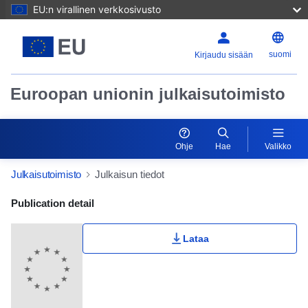
EU:n virallinen verkkosivusto
suomi
Kirjaudu sisään
Euroopan unionin julkaisutoimisto
Ohje
Hae
Valikko
Julkaisutoimisto
Julkaisun tiedot
Publication Detail Actions Portlet
Publication detail
Lataa