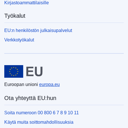
Kirjastoammattilaisille
Työkalut
EU:n henkilöstön julkaisupalvelut
Verkkotyökalut
Euroopan unioni
Euroopan unioni
europa.eu
Ota yhteyttä EU:hun
Soita numeroon 00 800 6 7 8 9 10 11
Käytä muita soittomahdollisuuksia