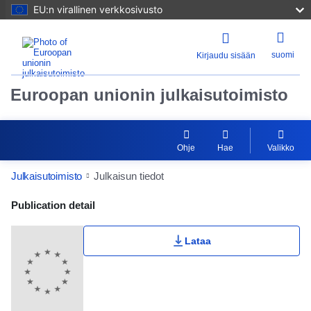
EU:n virallinen verkkosivusto
suomi
Kirjaudu sisään
Euroopan unionin julkaisutoimisto
Ohje
Hae
Valikko
Julkaisutoimisto
Julkaisun tiedot
Publication Detail Actions Portlet
Publication detail
Lataa