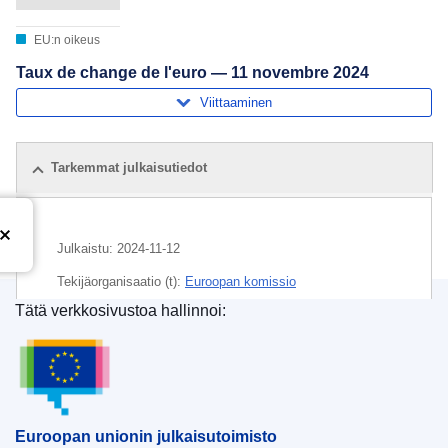
EU:n oikeus
Taux de change de l'euro — 11 novembre 2024
Viittaaminen
Tarkemmat julkaisutiedot
Julkaistu:
2024-11-12
Tekijäorganisaatio (t):
Euroopan komissio
Tätä verkkosivustoa hallinnoi:
Aihe:
euro
,
raha
,
valuuttakurssi
Euroopan unionin julkaisutoimisto
CELEX : C/2024/06698
ELI :
C/2024/6698/oj
OJ : C_202406698
Euroopan unionin julkaisutoimisto