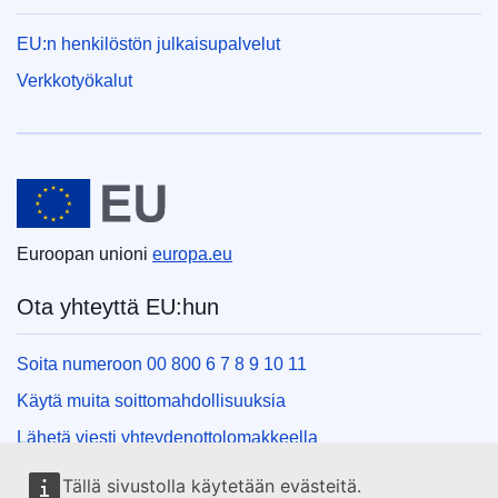
EU:n henkilöstön julkaisupalvelut
Verkkotyökalut
Euroopan unioni
Euroopan unioni
europa.eu
Ota yhteyttä EU:hun
Soita numeroon 00 800 6 7 8 9 10 11
Käytä muita soittomahdollisuuksia
Lähetä viesti yhteydenottolomakkeella
Käy EU:n tiedotuspisteessä
Tällä sivustolla käytetään evästeitä.