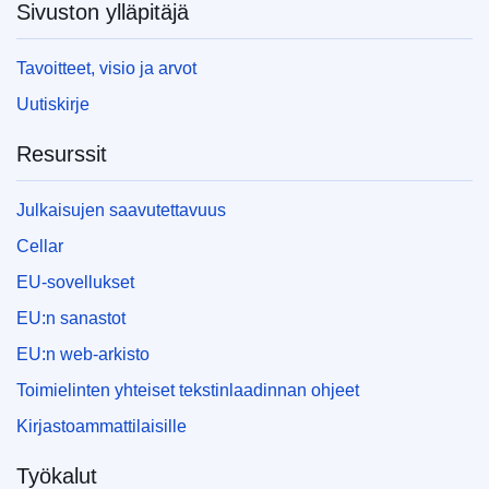
Sivuston ylläpitäjä
Tavoitteet, visio ja arvot
Uutiskirje
Resurssit
Julkaisujen saavutettavuus
Cellar
EU-sovellukset
EU:n sanastot
EU:n web-arkisto
Toimielinten yhteiset tekstinlaadinnan ohjeet
Kirjastoammattilaisille
Työkalut