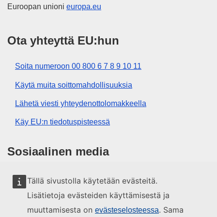
Euroopan unioni
europa.eu
Ota yhteyttä EU:hun
Soita numeroon 00 800 6 7 8 9 10 11
Käytä muita soittomahdollisuuksia
Lähetä viesti yhteydenottolomakkeella
Käy EU:n tiedotuspisteessä
Sosiaalinen media
EU sosiaalisessa mediassa
Tällä sivustolla käytetään evästeitä.
Lisätietoja evästeiden käyttämisestä ja
EU:n toimielimet ja muut elimet
muuttamisesta on
. Sama
evästeselosteessa