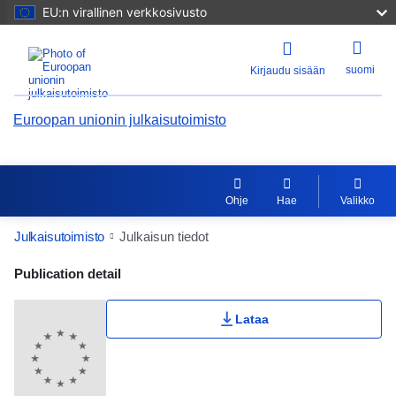
EU:n virallinen verkkosivusto
suomi
Kirjaudu sisään
Euroopan unionin julkaisutoimisto
Ohje
Hae
Valikko
Julkaisutoimisto
Julkaisun tiedot
Publication Detail Actions Portlet
Publication detail
Käyttäjän arvosana
Lataa