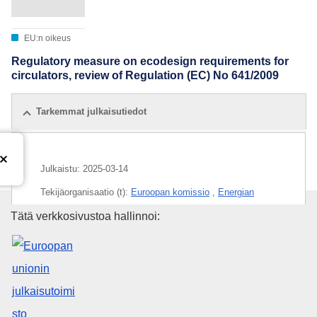
EU:n oikeus
Regulatory measure on ecodesign requirements for
circulators, review of Regulation (EC) No 641/2009
Tarkemmat julkaisutiedot
Julkaistu:
2025-03-14
Tekijäorganisaatio (t):
Euroopan komissio
,
Energian
pääosasto
(
Euroopan komissio
)
Euroopan unionin julkaisutoimi
Tätä verkkosivustoa hallinnoi:
Aihe:
energiapolitiikka
IMMC : Ares(2025)2065572