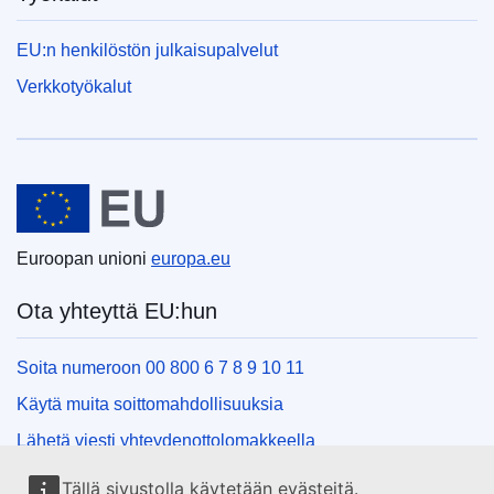
EU:n henkilöstön julkaisupalvelut
Verkkotyökalut
Euroopan unioni
Euroopan unioni
europa.eu
Ota yhteyttä EU:hun
Soita numeroon 00 800 6 7 8 9 10 11
Käytä muita soittomahdollisuuksia
Lähetä viesti yhteydenottolomakkeella
Käy EU:n tiedotuspisteessä
Tällä sivustolla käytetään evästeitä.