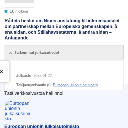
EU:n oikeus
Rådets beslut om Niues anslutning till interimsavtalet
om partnerskap mellan Europeiska gemenskapen, å
ena sidan, och Stillahavsstaterna, å andra sidan –
Antagande
Tarkemmat julkaisutiedot
Julkaistu:
2025-01-22
Tekijäorganisaatio (t):
Euroopan unionin neuvosto
Tätä verkkosivustoa hallinnoi:
IMMC : ST 5404 2025 COR 1
Euroopan unionin julkaisutoimisto
Euroopan unionin julkaisutoimisto