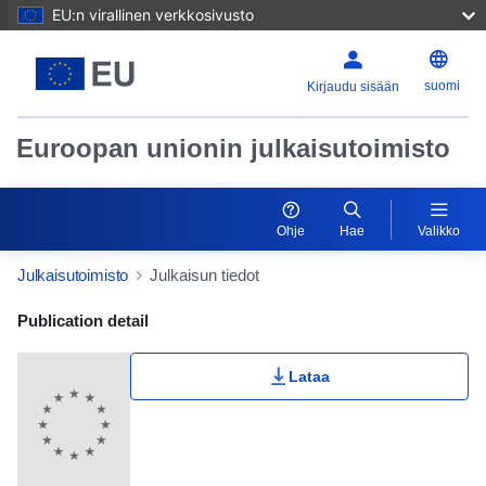
EU:n virallinen verkkosivusto
suomi
Kirjaudu sisään
Euroopan unionin julkaisutoimisto
Ohje
Hae
Valikko
Julkaisutoimisto
Julkaisun tiedot
Publication Detail Actions Portlet
Publication detail
Lataa