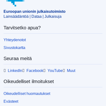
CELEX : 52024AS107140
Euroopan unionin julkaisutoimisto
ELI :
C/2024/4489/oj
Lainsäädäntöä | Dataa | Julkaisuja
OJ : C_202404489
Tarvitsetko apua?
IMMC : C(2024)4210/3556154
Yhteydenotot
pdfa2a
Sivustokartta
Näytä koko sarja
Seuraa meitä
LinkedIn
Facebook
YouTube
Muut
Oikeudelliset ilmoitukset
Oikeudelliset huomautukset
Evästeet