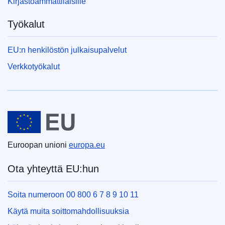
Kirjastoammattilaisille
Työkalut
EU:n henkilöstön julkaisupalvelut
Verkkotyökalut
Euroopan unioni
Euroopan unioni
europa.eu
Ota yhteyttä EU:hun
Soita numeroon 00 800 6 7 8 9 10 11
Käytä muita soittomahdollisuuksia