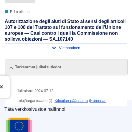
EU:n oikeus
Autorizzazione degli aiuti di Stato ai sensi degli articoli
107 e 108 del Trattato sul funzionamento dell’Unione
europea — Casi contro i quali la Commissione non
solleva obiezioni — SA.107140
Viittaaminen
Tarkemmat julkaisutiedot
Julkaistu:
2024-07-12
Tekijäorganisaatio (t):
Kilpailun pääosasto
(
Euroopan
komissio
)
,
Euroopan komissio
Tätä verkkosivustoa hallinnoi:
Euroopan unionin julkaisutoimisto
Aihe:
Ranska
,
valtiontuen valvonta
,
valtiontuki
,
yritystuki