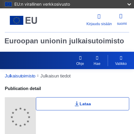
EU:n virallinen verkkosivusto
suomi
Kirjaudu sisään
Euroopan unionin julkaisutoimisto
Ohje
Hae
Valikko
Julkaisutoimisto
Julkaisun tiedot
Publication Detail Actions Portlet
Publication detail
Lataa