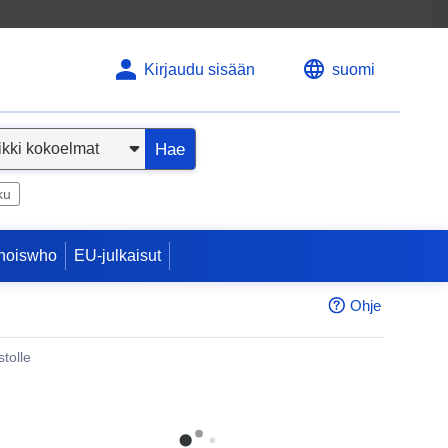
Kirjaudu sisään
suomi
Hae
ku
hoiswho
EU-julkaisut
Ohje
tolle