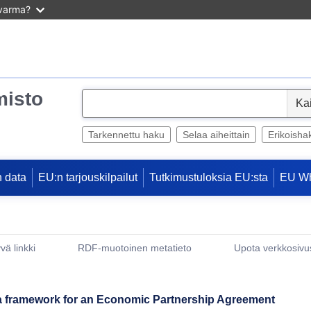
 varma?
misto
S
e
l
Tarkennettu haku
Selaa aiheittain
Erikoisha
e
c
 data
EU:n tarjouskilpailut
Tutkimustuloksia EU:sta
EU W
t
vä linkki
RDF-muotoinen metatieto
Upota verkkosivus
(avautuu uuteen ikkunaan)
 a framework for an Economic Partnership Agreement