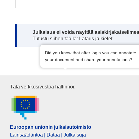
Note:
Julkaisua ei voida näyttää asiakirjakatselime
Tutustu siihen täällä: Lataus ja kielet
Did you know that after login you can annotate
your document and share your annotations?
Euroopan unionin julkaisutoim
Tätä verkkosivustoa hallinnoi:
Euroopan unionin julkaisutoimisto
Lainsäädäntöä | Dataa | Julkaisuja