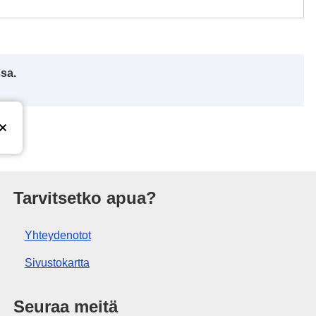
ssa.
isto
Tarvitsetko apua?
Yhteydenotot
Sivustokartta
Seuraa meitä