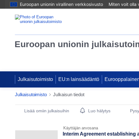
Euroopan unionin virallinen verkkosivusto
Miten voit olla
Euroopan unionin julkaisutoi
Julkaisutoimisto
EU:n lainsäädäntö
Eurooppalainen
Julkaisutoimisto
Julkaisun tiedot
Publication Detail Actions Portlet
Lisää omiin julkaisuihin
Luo hälytys
Pysy
Käyttäjän arvosana
Interim Agreement establishing