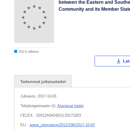
between the Eastern and Souther
Community and its Member States
EU:n oikeus
Lat
Tarkemmat julkaisutiedot
Julkaistu:
2017-10-03
Tekijäorganisaatio (t):
Alustavat tiedot
CELEX : 02012A0424(01)-20171003
ELI :
agree_internation/2012/196/2017-10-03