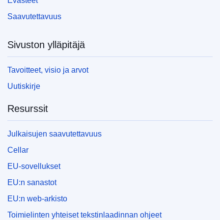
Evästeet
Saavutettavuus
Sivuston ylläpitäjä
Tavoitteet, visio ja arvot
Uutiskirje
Resurssit
Julkaisujen saavutettavuus
Cellar
EU-sovellukset
EU:n sanastot
EU:n web-arkisto
Toimielinten yhteiset tekstinlaadinnan ohjeet