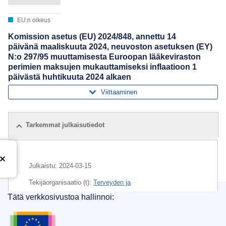
EU:n oikeus
Komission asetus (EU) 2024/848, annettu 14
päivänä maaliskuuta 2024, neuvoston asetuksen (EY)
N:o 297/95 muuttamisesta Euroopan lääkeviraston
perimien maksujen mukauttamiseksi inflaatioon 1
päivästä huhtikuuta 2024 alkaen
Viittaaminen
Tarkemmat julkaisutiedot
Julkaistu:
2024-03-15
Tekijäorganisaatio (t):
Terveyden ja
elintarviketurvallisuuden pääosasto
(
Euroopan komissio
)
,
Tätä verkkosivustoa hallinnoi:
Euroopan komissio
Euroopan unionin julkaisutoimisto