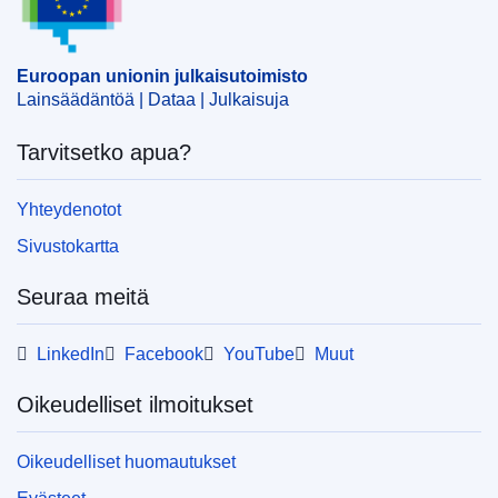
Aihe:
eläinlääkinnällinen tuote
,
Euroopan lääkevirasto
,
inflaatio
,
lääke
,
myyntilupa
CELEX : 32024R0848
Euroopan unionin julkaisutoimisto
Lainsäädäntöä | Dataa | Julkaisuja
ELI :
reg/2024/848/oj
OJ : L_202400848
Tarvitsetko apua?
IMMC : C(2024)1615/3297789
Yhteydenotot
pdfa2a
Sivustokartta
Näytä koko sarja
Seuraa meitä
LinkedIn
Facebook
YouTube
Muut
Oikeudelliset ilmoitukset
Oikeudelliset huomautukset