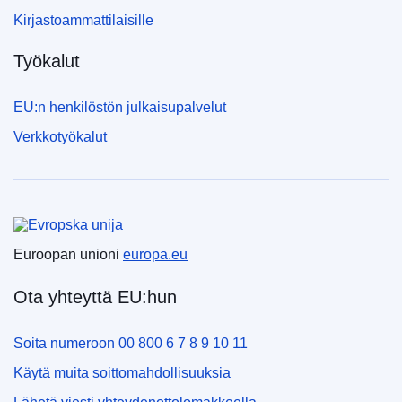
Kirjastoammattilaisille
Työkalut
EU:n henkilöstön julkaisupalvelut
Verkkotyökalut
Euroopan unioni
Euroopan unioni
europa.eu
Ota yhteyttä EU:hun
Soita numeroon 00 800 6 7 8 9 10 11
Käytä muita soittomahdollisuuksia