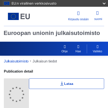
EU:n virallinen verkkosivusto
suomi
Kirjaudu sisään
Euroopan unionin julkaisutoimisto
Ohje
Hae
Valikko
Julkaisutoimisto
Julkaisun tiedot
Publication Detail Actions Portlet
Publication detail
Lataa