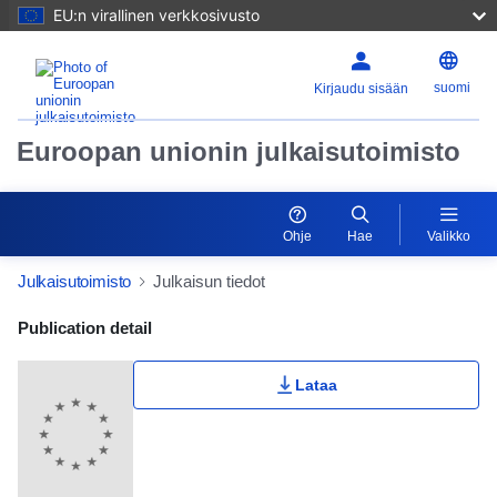
EU:n virallinen verkkosivusto
suomi
Kirjaudu sisään
Euroopan unionin julkaisutoimisto
Ohje
Hae
Valikko
Julkaisutoimisto
Julkaisun tiedot
Publication Detail Actions Portlet
Publication detail
Lataa