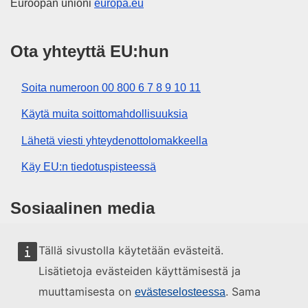
Euroopan unioni
europa.eu
Ota yhteyttä EU:hun
Soita numeroon 00 800 6 7 8 9 10 11
Käytä muita soittomahdollisuuksia
Lähetä viesti yhteydenottolomakkeella
Käy EU:n tiedotuspisteessä
Sosiaalinen media
EU sosiaalisessa mediassa
Tällä sivustolla käytetään evästeitä.
Lisätietoja evästeiden käyttämisestä ja
EU:n toimielimet ja muut elimet
muuttamisesta on
. Sama
evästeselosteessa