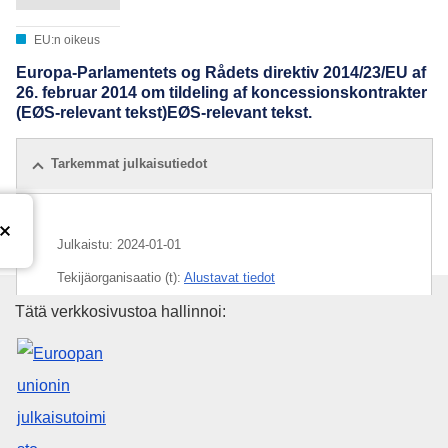
EU:n oikeus
Europa-Parlamentets og Rådets direktiv 2014/23/EU af
26. februar 2014 om tildeling af koncessionskontrakter
(EØS-relevant tekst)EØS-relevant tekst.
Tarkemmat julkaisutiedot
Julkaistu:
2024-01-01
Tekijäorganisaatio (t):
Alustavat tiedot
Euroopan unionin julkaisutoimi
Tätä verkkosivustoa hallinnoi: