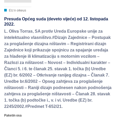
EU:n oikeus
Presuda Općeg suda (deveto vijeće) od 12. listopada
2022.
L. Oliva Torras, SA protiv Ureda Europske unije za
intelektualno vlasništvo.#Dizajn Zajednice – Postupak
za proglašenje dizajna ništavim – Registrirani dizajn
Zajednice koji prikazuje spojnicu za spajanje uređaja
za hlađenje ili klimatizaciju s motornim vozilom –
Razlozi za ništavost – Novost – Individualni karakter –
Članci 5. i 6. te članak 25. stavak 1. točka (b) Uredbe
(EZ) br. 6/2002 – Otkrivanje ranijeg dizajna – Članak 7.
Uredbe br.6/2002 – Opseg zahtjeva za proglašenje
ništavosti – Raniji dizajn podnesen nakon podnošenja
zahtjeva za proglašenje ništavosti – Članak 28. stavak
1. točka (b) podtočke i., v. i vi. Uredbe (EZ) br.
2245/2002.#Predmet T-652/21.
Paketin osa