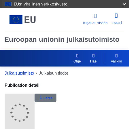
EU:n virallinen verkkosivusto
suomi
Kirjaudu sisään
Euroopan unionin julkaisutoimisto
Ohje
Hae
Valikko
Julkaisutoimisto
Julkaisun tiedot
Publication Detail Actions Portlet
Publication detail
Käyttäjän arvosana
Lataa