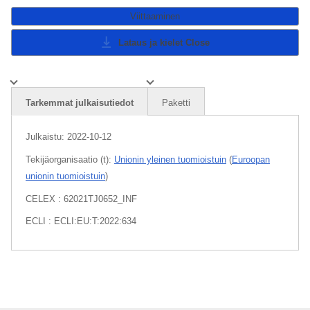
Viittaaminen
Lataus ja kielet
Close
Tarkemmat julkaisutiedot
Paketti
Julkaistu:
2022-10-12
Tekijäorganisaatio (t):
Unionin yleinen tuomioistuin
(
Euroopan
unionin tuomioistuin
)
CELEX : 62021TJ0652_INF
ECLI : ECLI:EU:T:2022:634