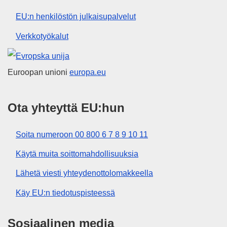
EU:n henkilöstön julkaisupalvelut
Verkkotyökalut
Euroopan unioni
Euroopan unioni
europa.eu
Ota yhteyttä EU:hun
Soita numeroon 00 800 6 7 8 9 10 11
Käytä muita soittomahdollisuuksia
Lähetä viesti yhteydenottolomakkeella
Käy EU:n tiedotuspisteessä
Sosiaalinen media