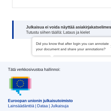
Note:
Julkaisua ei voida näyttää asiakirjakatselime
Tutustu siihen täällä: Lataus ja kielet
Did you know that after login you can annotate
your document and share your annotations?
Tätä verkkosivustoa hallinnoi:
Euroopan unionin julkaisutoimisto
Euroopan unionin julkaisutoimisto
Lainsäädäntöä | Dataa | Julkaisuja