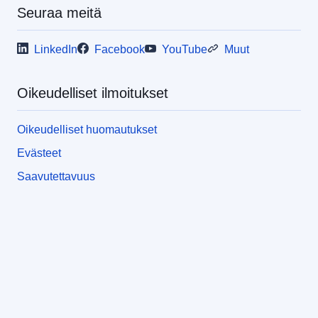
Seuraa meitä
LinkedIn
Facebook
YouTube
Muut
Oikeudelliset ilmoitukset
Oikeudelliset huomautukset
Evästeet
Saavutettavuus