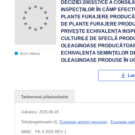
DECIZIEI 2003/17/CE A CONSI
INSPECȚIILOR ÎN CÂMP EFEC
PLANTE FURAJERE PRODUCĂT
DE PLANTE FURAJERE PRODUS
PRIVEȘTE ECHIVALENȚA INSP
CULTURILE DE SFECLĂ PRODU
OLEAGINOASE PRODUCĂTOARE 
ECHIVALENȚA SEMINȚELOR DE
EU:n oikeus
OLEAGINOASE PRODUSE ÎN U
Lat
Tarkemmat julkaisutiedot
Julkaistu:
2025-06-18
Tekijäorganisaatio (t):
Euroopan unionin neuvosto
,
Euroopan parl
IMMC : PE 9 2025 REV 1