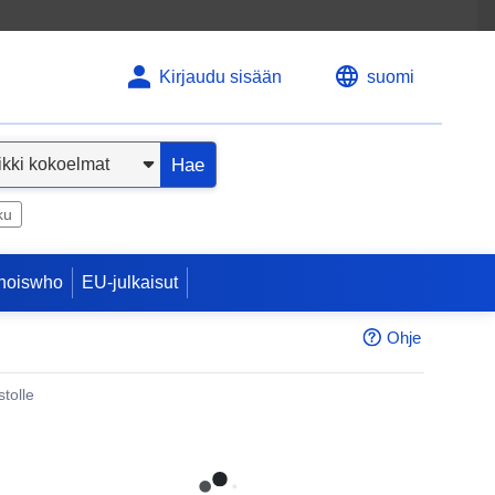
Kirjaudu sisään
suomi
Hae
ku
hoiswho
EU-julkaisut
Ohje
tolle