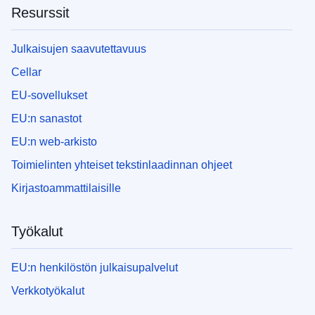
Resurssit
Julkaisujen saavutettavuus
Cellar
EU-sovellukset
EU:n sanastot
EU:n web-arkisto
Toimielinten yhteiset tekstinlaadinnan ohjeet
Kirjastoammattilaisille
Työkalut
EU:n henkilöstön julkaisupalvelut
Verkkotyökalut