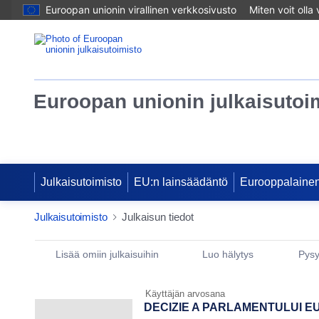
Euroopan unionin virallinen verkkosivusto
Miten voit olla
Euroopan unionin julkaisutoi
Julkaisutoimisto
EU:n lainsäädäntö
Eurooppalainen
Julkaisutoimisto
Julkaisun tiedot
Publication Detail Actions Portlet
Lisää omiin julkaisuihin
Luo hälytys
Pysy
Käyttäjän arvosana
DECIZIE A PARLAMENTULUI EU