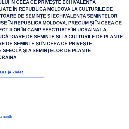
LIULUI ÎN CEEA CE PRIVEȘTE ECHIVALENȚA
TUATE ÎN REPUBLICA MOLDOVA LA CULTURILE DE
OARE DE SEMINȚE ȘI ECHIVALENȚA SEMINȚELOR
E ÎN REPUBLICA MOLDOVA, PRECUM ȘI ÎN CEEA CE
ECȚIILOR ÎN CÂMP EFECTUATE ÎN UCRAINA LA
CĂTOARE DE SEMINȚE ȘI LA CULTURILE DE PLANTE
DE SEMINȚE ȘI ÎN CEEA CE PRIVEȘTE
 SFECLĂ ȘI A SEMINȚELOR DE PLANTE
CRAINA
aus ja kielet
amentti