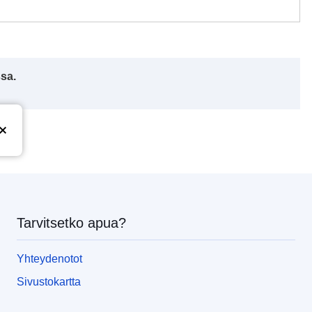
ssa.
Tarvitsetko apua?
Yhteydenotot
Sivustokartta