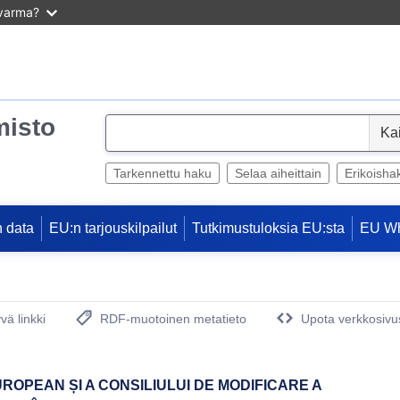
 varma?
misto
S
e
l
Tarkennettu haku
Selaa aiheittain
Erikoisha
e
c
 data
EU:n tarjouskilpailut
Tutkimustuloksia EU:sta
EU W
t
vä linkki
RDF-muotoinen metatieto
Upota verkkosivus
(avautuu uuteen ikkunaan)
ROPEAN ȘI A CONSILIULUI DE MODIFICARE A