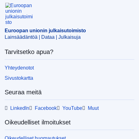
Euroopan unionin julkaisutoimisto
Aihe:
alkuperänimitys
,
assosiaatiosopimus (EU)
,
elintarvike
,
Euratom
,
Georgia
,
maataloustuote
,
maustettu viini
,
sopimuksen tarkistaminen
,
tuotenimitys
,
väkevä alkoholijuoma
Euroopan unionin julkaisutoimisto
Lainsäädäntöä | Dataa | Julkaisuja
CELEX : 32023D0310(01)R(01)
OJ : C_202390011
Tarvitsetko apua?
IMMC : C(2023)7373/3004529
Yhteydenotot
Sivustokartta
pdfa2a
Näytä koko sarja
Seuraa meitä
LinkedIn
Facebook
YouTube
Muut
Oikeudelliset ilmoitukset
Oikeudelliset huomautukset