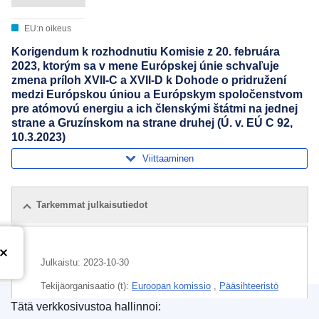
EU:n oikeus
Korigendum k rozhodnutiu Komisie z 20. februára
2023, ktorým sa v mene Európskej únie schvaľuje
zmena príloh XVII-C a XVII-D k Dohode o pridružení
medzi Európskou úniou a Európskym spoločenstvom
pre atómovú energiu a ich členskými štátmi na jednej
strane a Gruzínskom na strane druhej (Ú. v. EÚ C 92,
10.3.2023)
Viittaaminen
Tarkemmat julkaisutiedot
Julkaistu:
2023-10-30
Tekijäorganisaatio (t):
Euroopan komissio
,
Pääsihteeristö
(
Euroopan komissio
)
Tätä verkkosivustoa hallinnoi: