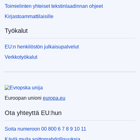
Toimielinten yhteiset tekstinlaadinnan ohjeet
Kirjastoammattilaisille
Työkalut
EU:n henkilöstön julkaisupalvelut
Verkkotyökalut
Euroopan unioni
Euroopan unioni
europa.eu
Ota yhteyttä EU:hun
Soita numeroon 00 800 6 7 8 9 10 11
Käytä muita soittomahdollisuuksia