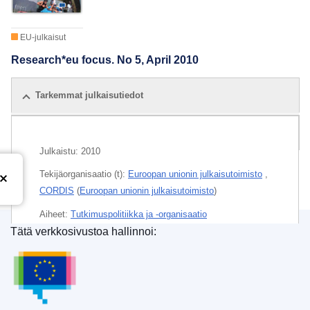
EU-julkaisut
Research*eu focus. No 5, April 2010
Tarkemmat julkaisutiedot
Tähän liittyvät julkaisut
Julkaistu:
2010
Tekijäorganisaatio (t):
Euroopan unionin julkaisutoimisto
,
CORDIS
(
Euroopan unionin julkaisutoimisto
)
Aiheet:
Tutkimuspolitiikka ja -organisaatio
Tätä verkkosivustoa hallinnoi:
Aihe:
kausijulkaisu
,
teknologinen muutos
,
tutkimus
,
Euroopan unionin julkaisutoimisto
tutkimus ja kehitys
,
tutkimushanke
Paperikopio