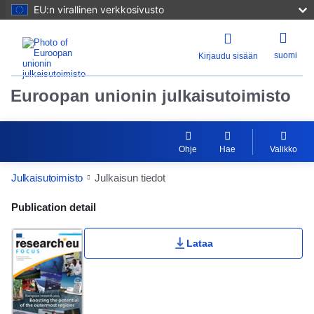
EU:n virallinen verkkosivusto
suomi
Kirjaudu sisään
Euroopan unionin julkaisutoimisto
Ohje
Hae
Valikko
Julkaisutoimisto
Julkaisun tiedot
Publication Detail Actions Portlet
Publication detail
Lataa