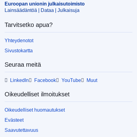
Euroopan unionin julkaisutoimisto
Lainsäädäntöä | Dataa | Julkaisuja
Released on EU publications website:
2010-05-04
Tarvitsetko apua?
Näytä koko sarja
Yhteydenotot
Tämä julkaisu on ladattavissa sekä
Sivustokartta
verkkokäyttöön tarkoitettuna PDF-tiedostona
että tulostusvalmiina PDF/X-tiedostona.
Seuraa meitä
Lisätietoja EU:n julkaisujen oman kopion
tulostamisesta on
Usein kysyttyä -osiossa.
LinkedIn
Facebook
YouTube
Muut
Oikeudelliset ilmoitukset
Oikeudelliset huomautukset
Evästeet
Saavutettavuus