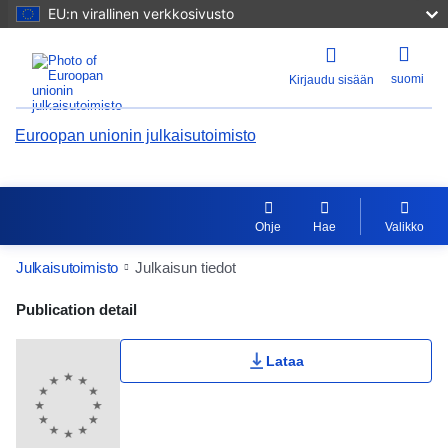
EU:n virallinen verkkosivusto
suomi
Kirjaudu sisään
Euroopan unionin julkaisutoimisto
Ohje
Hae
Valikko
Julkaisutoimisto
Julkaisun tiedot
Publication Detail Actions Portlet
Publication detail
Käyttäjän arvosana
Lataa