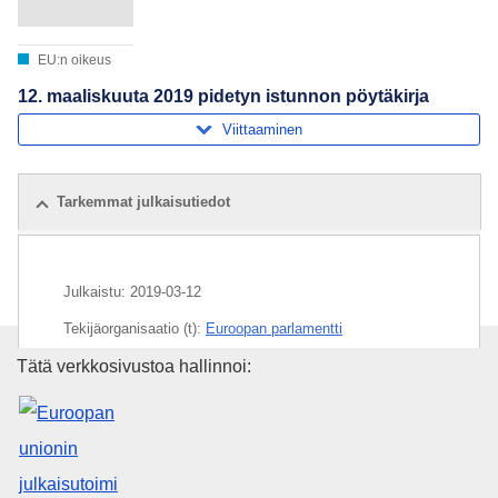
EU:n oikeus
12. maaliskuuta 2019 pidetyn istunnon pöytäkirja
Viittaaminen
Tarkemmat julkaisutiedot
Julkaistu:
2019-03-12
Tekijäorganisaatio (t):
Euroopan parlamentti
Euroopan unionin julkaisutoimi
Tätä verkkosivustoa hallinnoi:
Aihe:
Euroopan parlamentti
,
keskustelu parlamentissa
CELEX : C2020/420/02
OJ : JOC_2020_420_R_0002