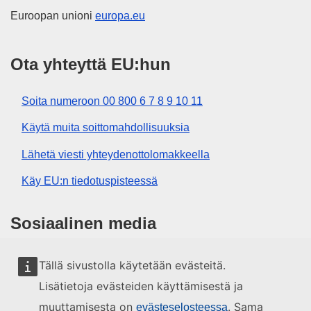
Euroopan unioni
europa.eu
Ota yhteyttä EU:hun
Soita numeroon 00 800 6 7 8 9 10 11
Käytä muita soittomahdollisuuksia
Lähetä viesti yhteydenottolomakkeella
Käy EU:n tiedotuspisteessä
Sosiaalinen media
EU sosiaalisessa mediassa
Tällä sivustolla käytetään evästeitä.
Lisätietoja evästeiden käyttämisestä ja
EU:n toimielimet ja muut elimet
muuttamisesta on
. Sama
evästeselosteessa