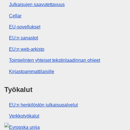
Julkaisujen saavutettavuus
Cellar
EU-sovellukset
EU:n sanastot
EU:n web-arkisto
Toimielinten yhteiset tekstinlaadinnan ohjeet
Kirjastoammattilaisille
Työkalut
EU:n henkilöstön julkaisupalvelut
Verkkotyökalut
Euroopan unioni