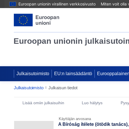
Euroopan unionin virallinen verkkosivusto
Miten voit olla
Euroopan unionin julkaisutoi
Julkaisutoimisto
EU:n lainsäädäntö
Eurooppalainen
Julkaisutoimisto
Julkaisun tiedot
Publication Detail Actions Portlet
Lisää omiin julkaisuihin
Luo hälytys
Pysy
Käyttäjän arvosana
A Bíróság ítélete (ötödik tanács),