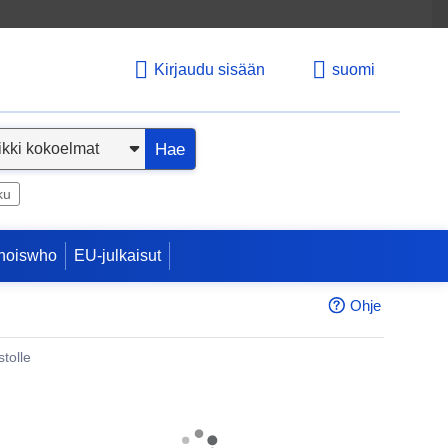
Kirjaudu sisään
suomi
Hae
ku
hoiswho
EU-julkaisut
Ohje
tolle