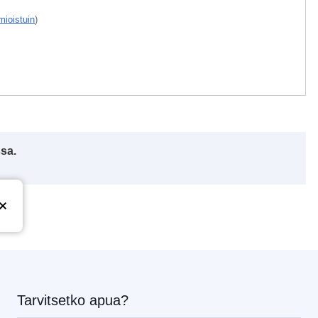
mioistuin
)
ssa.
Tarvitsetko apua?