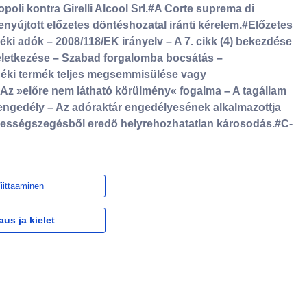
oli kontra Girelli Alcool Srl.#A Corte suprema di
enyújtott előzetes döntéshozatal iránti kérelem.#Előzetes
ki adók – 2008/118/EK irányelv – A 7. cikk (4) bekezdése
keletkezése – Szabad forgalomba bocsátás –
edéki termék teljes megsemmisülése vagy
Az »előre nem látható körülmény« fogalma – A tagállam
 engedély – Az adóraktár engedélyesének alkalmazottja
telességszegésből eredő helyrehozhatatlan károsodás.#C-
iittaaminen
aus ja kielet