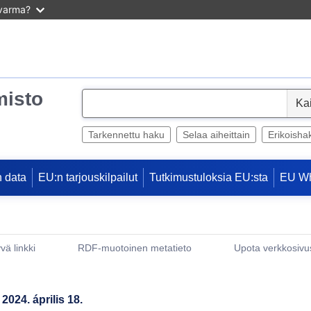
 varma?
misto
S
e
l
Tarkennettu haku
Selaa aiheittain
Erikoisha
e
c
 data
EU:n tarjouskilpailut
Tutkimustuloksia EU:sta
EU W
t
vä linkki
RDF-muotoinen metatieto
Upota verkkosivus
(avautuu uuteen ikkunaan)
 2024. április 18.