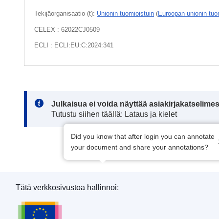
Tekijäorganisaatio (t):
Unionin tuomioistuin
(
Euroopan unionin tuo
CELEX : 62022CJ0509
ECLI : ECLI:EU:C:2024:341
Note:
Julkaisua ei voida näyttää asiakirjakatselime
Tutustu siihen täällä: Lataus ja kielet
Did you know that after login you can annotate
your document and share your annotations?
Tätä verkkosivustoa hallinnoi:
Euroopan unionin julkaisutoimisto