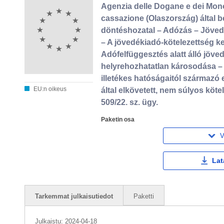
Agenzia delle Dogane e dei Monop
cassazione (Olaszország) által b
döntéshozatal – Adózás – Jövedé
– A jövedékiadó‑kötelezettség 
Adófelfüggesztés alatt álló jöv
helyrehozhatatlan károsodása – 
illetékes hatóságaitól származó
EU:n oikeus
által elkövetett, nem súlyos kö
509/22. sz. ügy.
Paketin osa
V
Lat
Tarkemmat julkaisutiedot
Paketti
Julkaistu:
2024-04-18