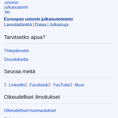
CELEX : 32011R1239
ELI :
reg_impl/2011/1239/oj
Euroopan unionin julkaisutoimisto
Lainsäädäntöä | Dataa | Julkaisuja
OJ : JOL_2011_318_R_0004_01
Tarvitsetko apua?
Yhteydenotot
Sivustokartta
Seuraa meitä
LinkedIn
Facebook
YouTube
Muut
Oikeudelliset ilmoitukset
Oikeudelliset huomautukset