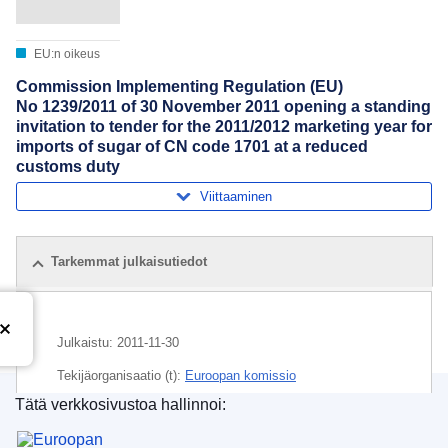
EU:n oikeus
Commission Implementing Regulation (EU)
No 1239/2011 of 30 November 2011 opening a standing
invitation to tender for the 2011/2012 marketing year for
imports of sugar of CN code 1701 at a reduced
customs duty
Viittaaminen
Tarkemmat julkaisutiedot
Julkaistu:
2011-11-30
Tekijäorganisaatio (t):
Euroopan komissio
Tätä verkkosivustoa hallinnoi:
Aihe:
EU:n tuonti
,
sokeri
,
sokeriteollisuus
,
Euroopan unionin julkaisutoimisto
tarjouspyyntö
,
tullinalennus
,
tuontilisenssi