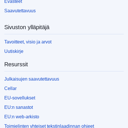
Evästeet
Saavutettavuus
Sivuston ylläpitäjä
Tavoitteet, visio ja arvot
Uutiskirje
Resurssit
Julkaisujen saavutettavuus
Cellar
EU-sovellukset
EU:n sanastot
EU:n web-arkisto
Toimielinten yhteiset tekstinlaadinnan ohjeet