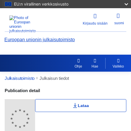
EU:n virallinen verkkosivusto
suomi
Kirjaudu sisään
Euroopan unionin julkaisutoimisto
Ohje
Hae
Valikko
Julkaisutoimisto
Julkaisun tiedot
Publication Detail Actions Portlet
Publication detail
Käyttäjän arvosana
Lataa