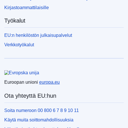
Kirjastoammattilaisille
Työkalut
EU:n henkilöstön julkaisupalvelut
Verkkotyökalut
Euroopan unioni
Euroopan unioni
europa.eu
Ota yhteyttä EU:hun
Soita numeroon 00 800 6 7 8 9 10 11
Käytä muita soittomahdollisuuksia