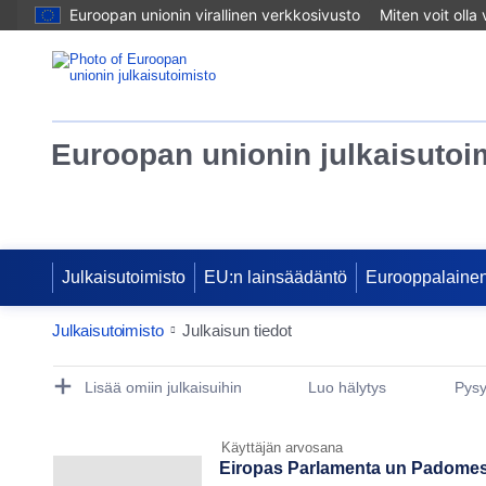
Euroopan unionin virallinen verkkosivusto
Miten voit olla
Euroopan unionin julkaisutoi
Julkaisutoimisto
EU:n lainsäädäntö
Eurooppalainen
Julkaisutoimisto
Julkaisun tiedot
Publication Detail Actions Portlet
Lisää omiin julkaisuihin
Luo hälytys
Pysy
Käyttäjän arvosana
Eiropas Parlamenta un Padomes R