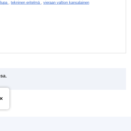
ulupa
,
tekninen eritelmä
,
vieraan valtion kansalainen
ssa.