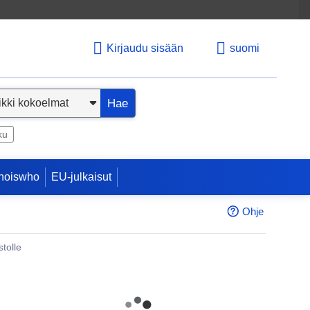
Kirjaudu sisään
suomi
Hae
ku
hoiswho
EU-julkaisut
Ohje
tolle