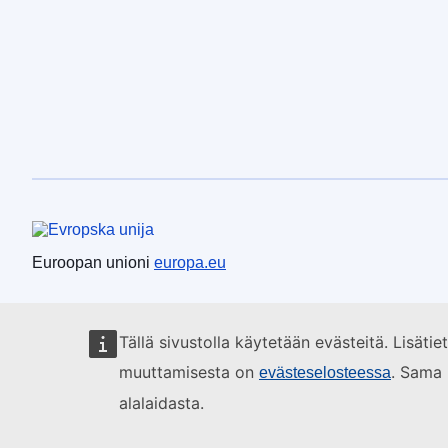
Euroopan unioni
Euroopan unioni
europa.eu
Tällä sivustolla käytetään evästeitä. Lisäti
muuttamisesta on
. Sama 
evästeselosteessa
alalaidasta.