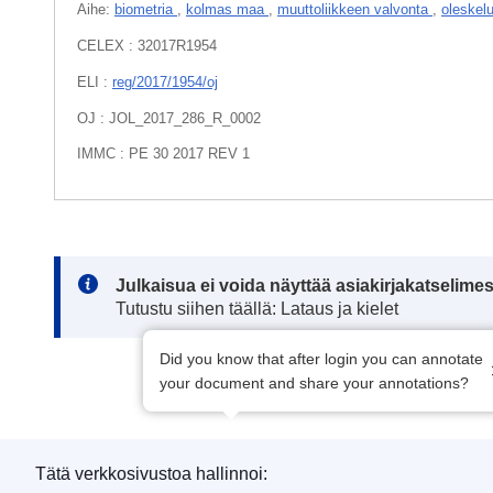
Aihe:
biometria
,
kolmas maa
,
muuttoliikkeen valvonta
,
oleskel
CELEX : 32017R1954
ELI :
reg/2017/1954/oj
OJ : JOL_2017_286_R_0002
IMMC : PE 30 2017 REV 1
Note:
Julkaisua ei voida näyttää asiakirjakatselime
Tutustu siihen täällä: Lataus ja kielet
Did you know that after login you can annotate
your document and share your annotations?
Tätä verkkosivustoa hallinnoi: