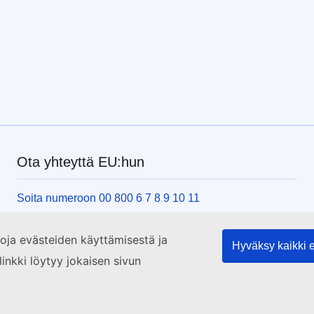
Ota yhteyttä EU:hun
Soita numeroon 00 800 6 7 8 9 10 11
Käytä muita soittomahdollisuuksia
etoja evästeiden käyttämisestä ja
Lähetä viesti yhteydenottolomakkeella
Hyväksy kaikki 
linkki löytyy jokaisen sivun
Käy EU:n tiedotuspisteessä