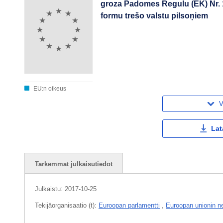
groza Padomes Regulu (EK) Nr. 1
formu trešo valstu pilsoņiem
EU:n oikeus
V
Lat
Tarkemmat julkaisutiedot
Julkaistu:
2017-10-25
Tekijäorganisaatio (t):
Euroopan parlamentti
,
Euroopan unionin n