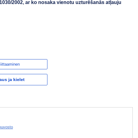
030/2002, ar ko nosaka vienotu uzturēšanās atļauju
iittaaminen
aus ja kielet
euvosto