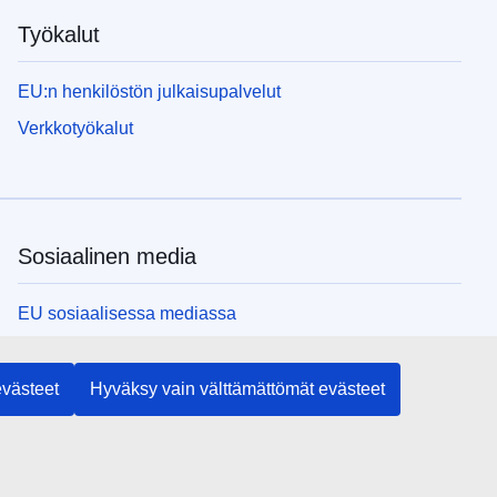
Työkalut
EU:n henkilöstön julkaisupalvelut
Verkkotyökalut
Sosiaalinen media
EU sosiaalisessa mediassa
EU:n toimielimet ja muut elimet
evästeet
Hyväksy vain välttämättömät evästeet
Haku EU:n toimielimistä ja elimistä