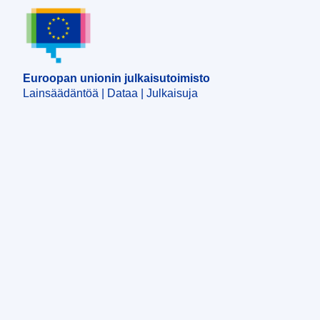
Euroopan unionin julkaisutoimisto
Euroopan unionin julkaisutoimisto
Lainsäädäntöä | Dataa | Julkaisuja