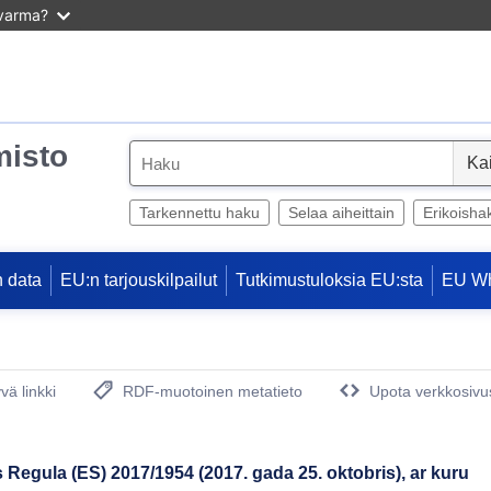
 varma?
misto
S
e
l
Tarkennettu haku
Selaa aiheittain
Erikoisha
e
c
 data
EU:n tarjouskilpailut
Tutkimustuloksia EU:sta
EU W
t
vä linkki
RDF-muotoinen metatieto
Upota verkkosivus
(avautuu uuteen ikkunaan)
egula (ES) 2017/1954 (2017. gada 25. oktobris), ar kuru