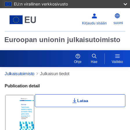
EU:n virallinen verkkosivusto
suomi
Kirjaudu sisään
Euroopan unionin julkaisutoimisto
Ohje
Hae
Valikko
Julkaisutoimisto
Julkaisun tiedot
Publication Detail Actions Portlet
Publication detail
Lataa