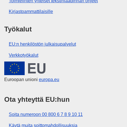
Toimielinten yhteiset tekstinlaadinnan ohjeet
Kirjastoammattilaisille
Työkalut
EU:n henkilöstön julkaisupalvelut
Verkkotyökalut
Euroopan unioni
Euroopan unioni
europa.eu
Ota yhteyttä EU:hun
Soita numeroon 00 800 6 7 8 9 10 11
Käytä muita soittomahdollisuuksia