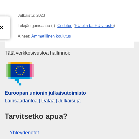
Tähän liittyvät julkaisut
Julkaistu:
2023
Tekijäorganisaatio (t):
Cedefop
(
EU-elin tai EU-virasto
)
Aiheet:
Ammatillinen koulutus
Aihe:
ammatillisen pätevyyden tunnustaminen
,
Euroopan unionin julkaisutoimi
Tätä verkkosivustoa hallinnoi:
ammatinvalinnanohjaus
,
eurooppalainen standardi
,
jatkuva ammatillinen koulutus
,
jatkuva koulutus
,
kertomus
,
koulutuspolitiikka
,
oppiminen
,
sosiaalinen
integraatio
,
työmarkkinat
,
ylennys
Euroopan unionin julkaisutoimisto
PDF
Lainsäädäntöä | Dataa | Julkaisuja
E-book
Tarvitsetko apua?
Released on EU publications website:
2023-11-10
Yhteydenotot