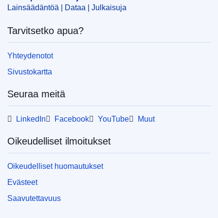
Lainsäädäntöä | Dataa | Julkaisuja
Tarvitsetko apua?
Yhteydenotot
Sivustokartta
Seuraa meitä
LinkedIn
Facebook
YouTube
Muut
Oikeudelliset ilmoitukset
Oikeudelliset huomautukset
Evästeet
Saavutettavuus