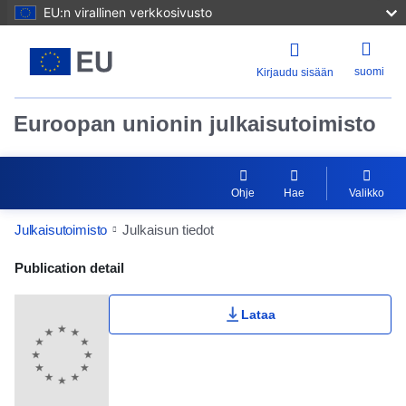
EU:n virallinen verkkosivusto
suomi
Kirjaudu sisään
Euroopan unionin julkaisutoimisto
Ohje
Hae
Valikko
Julkaisutoimisto
Julkaisun tiedot
Publication Detail Actions Portlet
Publication detail
Lataa