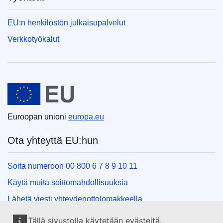
EU:n henkilöstön julkaisupalvelut
Verkkotyökalut
Euroopan unioni
Euroopan unioni
europa.eu
Ota yhteyttä EU:hun
Soita numeroon 00 800 6 7 8 9 10 11
Käytä muita soittomahdollisuuksia
Lähetä viesti yhteydenottolomakkeella
Käy EU:n tiedotuspisteessä
Tällä sivustolla käytetään evästeitä.