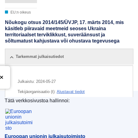
EU:n oikeus
Nõukogu otsus 2014/145/ÜVJP, 17. märts 2014, mis
käsitleb piiravaid meetmeid seoses Ukraina
territoriaalset terviklikkust, suveräänsust ja
sõltumatust kahjustava või ohustava tegevusega
Tarkemmat julkaisutiedot
Julkaistu:
2024-05-27
Tekijäorganisaatio (t):
Alustavat tiedot
Tätä verkkosivustoa hallinnoi:
Euroopan unionin julkaisutoimisto
Euroopan unionin julkaisutoimisto