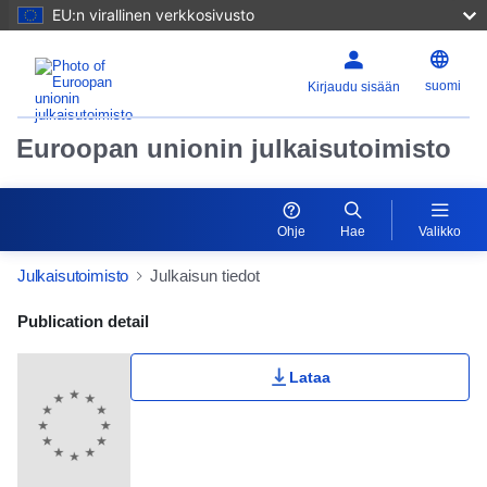
EU:n virallinen verkkosivusto
suomi
Kirjaudu sisään
Euroopan unionin julkaisutoimisto
Ohje
Hae
Valikko
Julkaisutoimisto
Julkaisun tiedot
Publication Detail Actions Portlet
Publication detail
Lataa