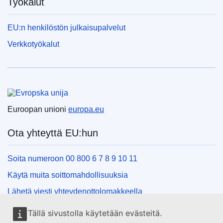
Työkalut
EU:n henkilöstön julkaisupalvelut
Verkkotyökalut
Euroopan unioni
Euroopan unioni
europa.eu
Ota yhteyttä EU:hun
Soita numeroon 00 800 6 7 8 9 10 11
Käytä muita soittomahdollisuuksia
Lähetä viesti yhteydenottolomakkeella
Käy EU:n tiedotuspisteessä
Tällä sivustolla käytetään evästeitä.