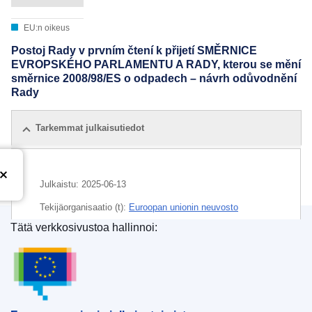
EU:n oikeus
Postoj Rady v prvním čtení k přijetí SMĚRNICE
EVROPSKÉHO PARLAMENTU A RADY, kterou se mění
směrnice 2008/98/ES o odpadech – návrh odůvodnění
Rady
Tarkemmat julkaisutiedot
Julkaistu:
2025-06-13
Tekijäorganisaatio (t):
Euroopan unionin neuvosto
Tätä verkkosivustoa hallinnoi:
IMMC : ST 6978 2025 ADD 1
Euroopan unionin julkaisutoimisto