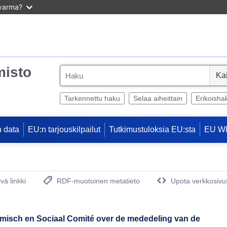
 varma?
misto
S
e
l
Tarkennettu haku
Selaa aiheittain
Erikoisha
e
c
 data
EU:n tarjouskilpailut
Tutkimustuloksia EU:sta
EU W
t
vä linkki
RDF-muotoinen metatieto
Upota verkkosivus
(avautuu uuteen ikkunaan)
misch en Sociaal Comité over de mededeling van de