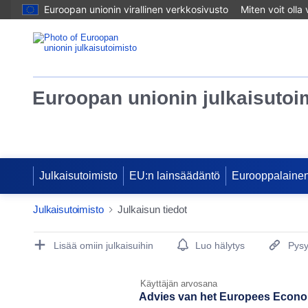
Euroopan unionin virallinen verkkosivusto
Miten voit olla
Euroopan unionin julkaisutoi
Julkaisutoimisto
EU:n lainsäädäntö
Eurooppalainen
Julkaisutoimisto
Julkaisun tiedot
Publication Detail Actions Portlet
Lisää omiin julkaisuihin
Luo hälytys
Pysy
Käyttäjän arvosana
Advies van het Europees Econo