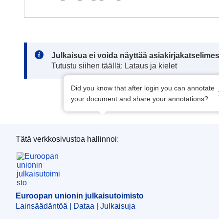
Note:
Julkaisua ei voida näyttää asiakirjakatselime
Tutustu siihen täällä: Lataus ja kielet
Did you know that after login you can annotate
your document and share your annotations?
Tätä verkkosivustoa hallinnoi:
Euroopan unionin julkaisutoimisto
Euroopan unionin julkaisutoimisto
Lainsäädäntöä | Dataa | Julkaisuja