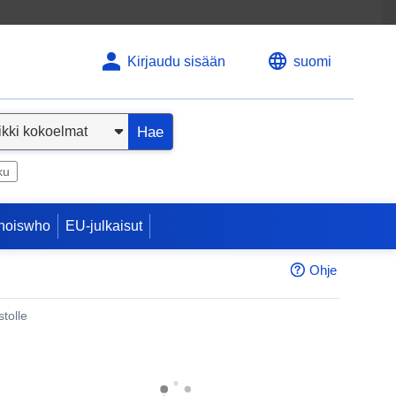
Kirjaudu sisään
suomi
Hae
ku
hoiswho
EU-julkaisut
Ohje
tolle