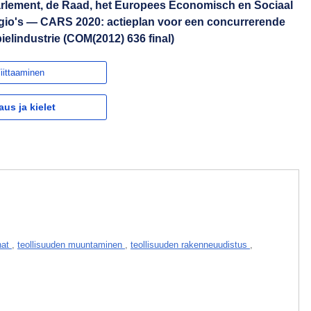
rlement, de Raad, het Europees Economisch en Sociaal
gio's — CARS 2020: actieplan voor een concurrerende
lindustrie (COM(2012) 636 final)
iittaaminen
aus ja kielet
nat
,
teollisuuden muuntaminen
,
teollisuuden rakenneuudistus
,