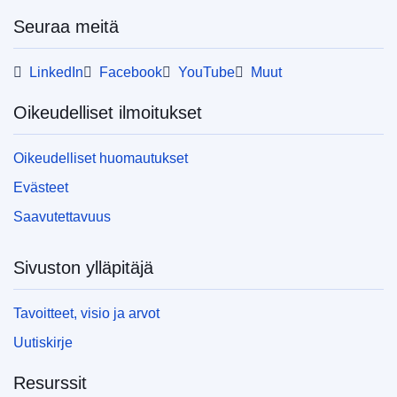
Seuraa meitä
LinkedIn
Facebook
YouTube
Muut
Oikeudelliset ilmoitukset
Oikeudelliset huomautukset
Evästeet
Saavutettavuus
Sivuston ylläpitäjä
Tavoitteet, visio ja arvot
Uutiskirje
Resurssit