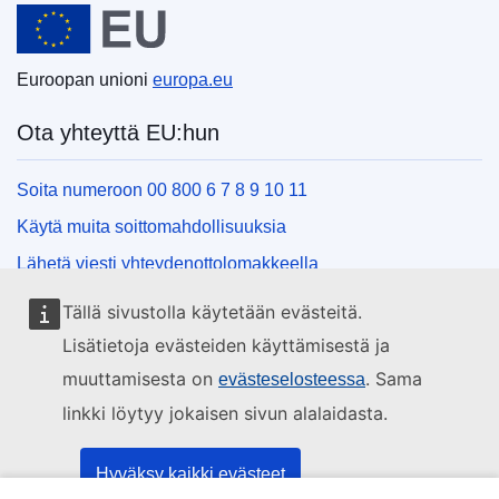
Euroopan unioni
europa.eu
Ota yhteyttä EU:hun
Soita numeroon 00 800 6 7 8 9 10 11
Käytä muita soittomahdollisuuksia
Lähetä viesti yhteydenottolomakkeella
Käy EU:n tiedotuspisteessä
Tällä sivustolla käytetään evästeitä.
Lisätietoja evästeiden käyttämisestä ja
Sosiaalinen media
muuttamisesta on
. Sama
evästeselosteessa
linkki löytyy jokaisen sivun alalaidasta.
EU sosiaalisessa mediassa
EU:n toimielimet ja muut elimet
Hyväksy kaikki evästeet