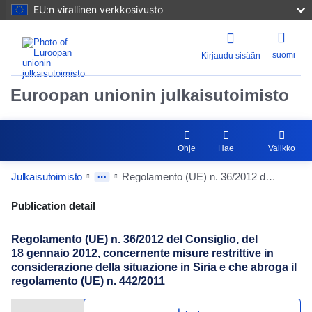
EU:n virallinen verkkosivusto
suomi
Kirjaudu sisään
Euroopan unionin julkaisutoimisto
Ohje
Hae
Valikko
Julkaisutoimisto
Regolamento (UE) n. 36/2012 del Consiglio, del 18 gennaio 2012, concernente misure restrittive in considerazione della situazione in Siria e che abroga il regolamento (UE) n. 442/2011
Publication Detail Actions Portlet
Publication detail
Regolamento (UE) n. 36/2012 del Consiglio, del
18 gennaio 2012, concernente misure restrittive in
considerazione della situazione in Siria e che abroga il
regolamento (UE) n. 442/2011