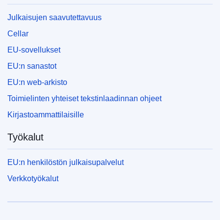
Julkaisujen saavutettavuus
Cellar
EU-sovellukset
EU:n sanastot
EU:n web-arkisto
Toimielinten yhteiset tekstinlaadinnan ohjeet
Kirjastoammattilaisille
Työkalut
EU:n henkilöstön julkaisupalvelut
Verkkotyökalut
Euroopan unioni