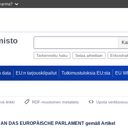
 varma?
misto
S
e
l
Tarkennettu haku
Selaa aiheittain
Erikoisha
e
c
 data
EU:n tarjouskilpailut
Tutkimustuloksia EU:sta
EU W
t
vä linkki
RDF-muotoinen metatieto
Upota verkkosivus
(avautuu uuteen ikkunaan)
 AN DAS EUROPÄISCHE PARLAMENT gemäß Artikel