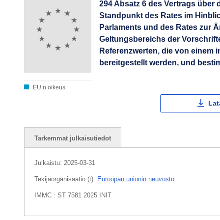
294 Absatz 6 des Vertrags über 
Standpunkt des Rates im Hinbli
Parlaments und des Rates zur Ä
Geltungsbereichs der Vorschrift
Referenzwerten, die von einem i
bereitgestellt werden, und best
EU:n oikeus
Lat
Tarkemmat julkaisutiedot
Julkaistu:
2025-03-31
Tekijäorganisaatio (t):
Euroopan unionin neuvosto
IMMC : ST 7581 2025 INIT