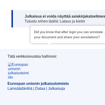
Note:
Julkaisua ei voida näyttää asiakirjakatselime
Tutustu siihen täällä: Lataus ja kielet
Did you know that after login you can annotate
your document and share your annotations?
Tätä verkkosivustoa hallinnoi:
Euroopan unionin julkaisutoimisto
Euroopan unionin julkaisutoimisto
Lainsäädäntöä | Dataa | Julkaisuja