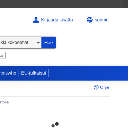
Kirjaudu sisään
suomi
Hae
ku
hoiswho
EU-julkaisut
Ohje
tolle