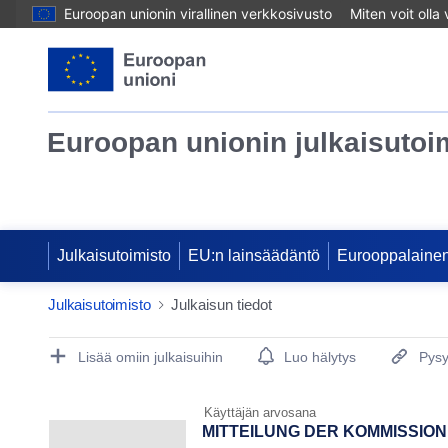
Euroopan unionin virallinen verkkosivusto
Miten voit olla
Euroopan unionin julkaisutoi
Julkaisutoimisto
EU:n lainsäädäntö
Eurooppalainen
Julkaisutoimisto
Julkaisun tiedot
Publication Detail Actions Portlet
Lisää omiin julkaisuihin
Luo hälytys
Pysy
Käyttäjän arvosana
MITTEILUNG DER KOMMISSION