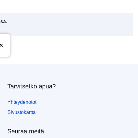
ssa.
Tarvitsetko apua?
Yhteydenotot
Sivustokartta
Seuraa meitä