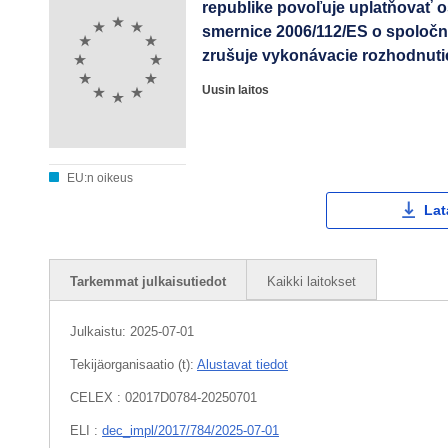
republike povoľuje uplatňovať o
smernice 2006/112/ES o spoločn
zrušuje vykonávacie rozhodnuti
Uusin laitos
EU:n oikeus
Lat
Tarkemmat julkaisutiedot
Kaikki laitokset
Julkaistu:
2025-07-01
Tekijäorganisaatio (t):
Alustavat tiedot
CELEX : 02017D0784-20250701
ELI :
dec_impl/2017/784/2025-07-01