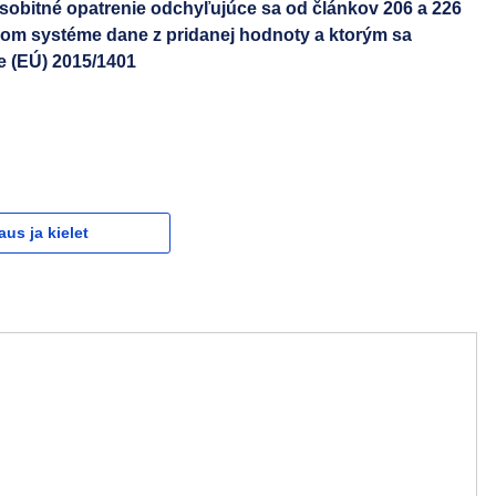
sobitné opatrenie odchyľujúce sa od článkov 206 a 226
om systéme dane z pridanej hodnoty a ktorým sa
e (EÚ) 2015/1401
aus ja kielet