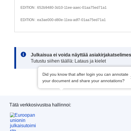
EDITION : 652b9480-3d10-11ee-aaec-01aa75ed71a1
EDITION : ea3ae000-d80e-11ea-adf7-01aa75ed71a1
Note:
Julkaisua ei voida näyttää asiakirjakatselime
Tutustu siihen täällä: Lataus ja kielet
Did you know that after login you can annotate
your document and share your annotations?
Tätä verkkosivustoa hallinnoi:
Euroopan unionin julkaisutoimisto