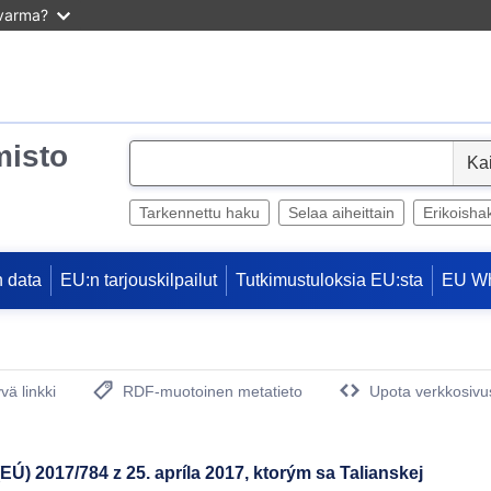
 varma?
misto
S
e
l
Tarkennettu haku
Selaa aiheittain
Erikoisha
e
c
 data
EU:n tarjouskilpailut
Tutkimustuloksia EU:sta
EU W
t
vä linkki
RDF-muotoinen metatieto
Upota verkkosivus
(avautuu uuteen ikkunaan)
Ú) 2017/784 z 25. apríla 2017, ktorým sa Talianskej