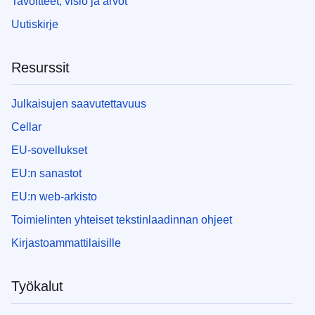
Tavoitteet, visio ja arvot
Uutiskirje
Resurssit
Julkaisujen saavutettavuus
Cellar
EU-sovellukset
EU:n sanastot
EU:n web-arkisto
Toimielinten yhteiset tekstinlaadinnan ohjeet
Kirjastoammattilaisille
Työkalut