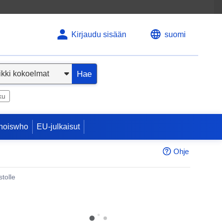
Kirjaudu sisään
suomi
Hae
ku
hoiswho
EU-julkaisut
Ohje
tolle