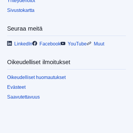
Yhteydenotot
Sivustokartta
Seuraa meitä
LinkedIn
Facebook
YouTube
Muut
Oikeudelliset ilmoitukset
Oikeudelliset huomautukset
Evästeet
Saavutettavuus