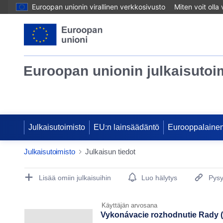
Euroopan unionin virallinen verkkosivusto
Miten voit olla
Euroopan unionin julkaisutoi
Julkaisutoimisto
EU:n lainsäädäntö
Eurooppalainen
Julkaisutoimisto
Julkaisun tiedot
Publication Detail Actions Portlet
Lisää omiin julkaisuihin
Luo hälytys
Pysy
Käyttäjän arvosana
Vykonávacie rozhodnutie Rady (E