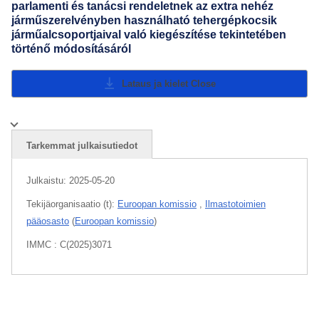
parlamenti és tanácsi rendeletnek az extra nehéz
járműszerelvényben használható tehergépkocsik
járműalcsoportjaival való kiegészítése tekintetében
történő módosításáról
Lataus ja kielet
Close
Tarkemmat julkaisutiedot
Julkaistu:
2025-05-20
Tekijäorganisaatio (t):
Euroopan komissio
,
Ilmastotoimien
pääosasto
(
Euroopan komissio
)
IMMC : C(2025)3071