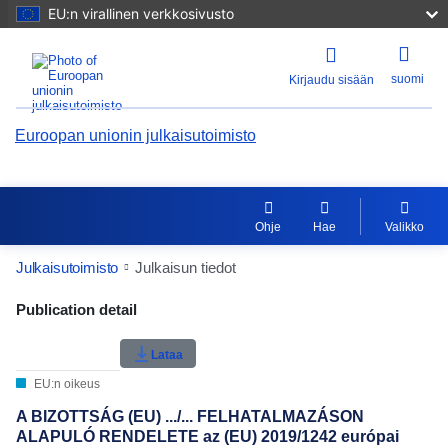
EU:n virallinen verkkosivusto
suomi
Kirjaudu sisään
Euroopan unionin julkaisutoimisto
Ohje
Hae
Valikko
Julkaisutoimisto
Julkaisun tiedot
Publication Detail Actions Portlet
Publication detail
Käyttäjän arvosana
Lataa
EU:n oikeus
A BIZOTTSÁG (EU) .../... FELHATALMAZÁSON
ALAPULÓ RENDELETE az (EU) 2019/1242 európai