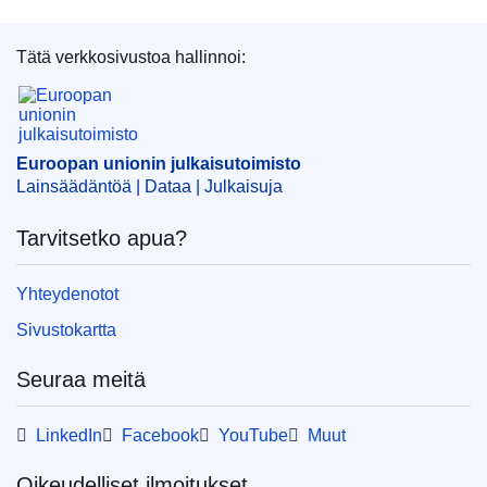
Tätä verkkosivustoa hallinnoi:
Euroopan unionin julkaisutoimisto
Euroopan unionin julkaisutoimisto
Lainsäädäntöä | Dataa | Julkaisuja
Tarvitsetko apua?
Yhteydenotot
Sivustokartta
Seuraa meitä
LinkedIn
Facebook
YouTube
Muut
Oikeudelliset ilmoitukset