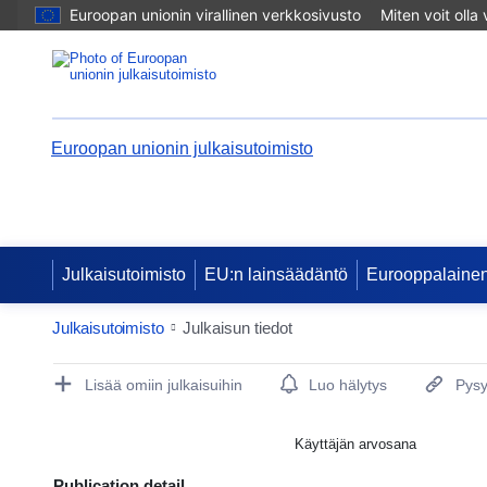
Euroopan unionin virallinen verkkosivusto
Miten voit olla
Euroopan unionin julkaisutoimisto
Julkaisutoimisto
EU:n lainsäädäntö
Eurooppalainen
Julkaisutoimisto
Julkaisun tiedot
Publication Detail Actions Portlet
Lisää omiin julkaisuihin
Luo hälytys
Pysy
Käyttäjän arvosana
Publication detail