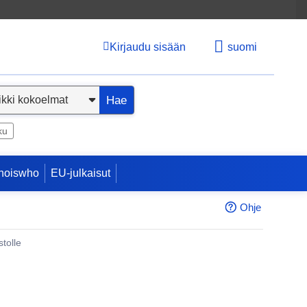
Kirjaudu sisään
suomi
Hae
ku
hoiswho
EU-julkaisut
Ohje
tolle