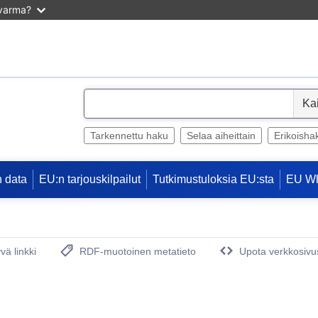
 varma?
S
e
l
Tarkennettu haku
Selaa aiheittain
Erikoisha
e
c
 data
EU:n tarjouskilpailut
Tutkimustuloksia EU:sta
EU W
t
vä linkki
RDF-muotoinen metatieto
Upota verkkosivus
(avautuu uuteen ikkunaan)