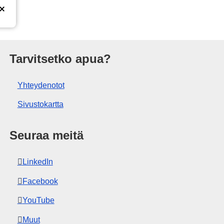
isto
Tarvitsetko apua?
Yhteydenotot
Sivustokartta
Seuraa meitä
LinkedIn
Facebook
YouTube
Muut