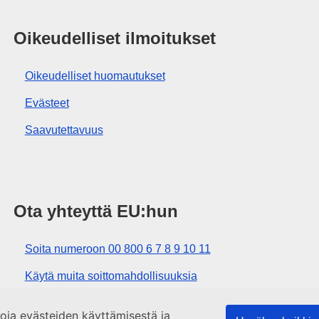
Oikeudelliset ilmoitukset
Oikeudelliset huomautukset
Evästeet
Saavutettavuus
Ota yhteyttä EU:hun
Soita numeroon 00 800 6 7 8 9 10 11
Käytä muita soittomahdollisuuksia
Lähetä viesti yhteydenottolomakkeella
etoja evästeiden käyttämisestä ja