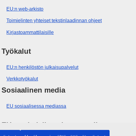
EU:n web-arkisto
Toimielinten yhteiset tekstinlaadinnan ohjeet
Kirjastoammattilaisille
Työkalut
EU:n henkilöstön julkaisupalvelut
Verkkotyökalut
Sosiaalinen media
EU sosiaalisessa mediassa
EU:n toimielimet ja muut elimet