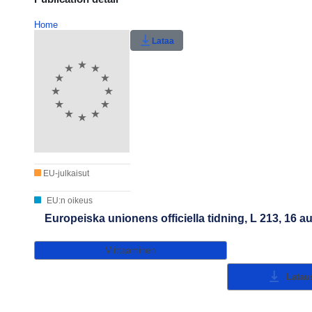
Home
Lataa
EU-julkaisut
EU:n oikeus
Europeiska unionens officiella tidning, L 213, 16 a
Viittaaminen
Lataus