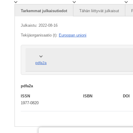
Tarkemmat julkaisutiedot
Tähän liittyvät julkaisut
P
Julkaistu:
2022-08-16
Tekijäorganisaatio (t):
Euroopan unioni
pdfa2a
pdfa2a
ISSN
ISBN
DOI
1977-0820