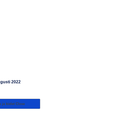
ugusti 2022
 ja kielet
Close