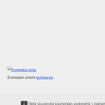
Euroopan unioni
Euroopan unioni
europa.eu
Tällä sivustolla käytetään evästeitä. Lisäti