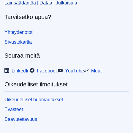
IMMC : P9_CR(2019)11-28
Lainsäädäntöä | Dataa | Julkaisuja
Tarvitsetko apua?
pdfa2a
Näytä koko sarja
Yhteydenotot
View all acts from same session in Eur-Lex
Sivustokartta
Seuraa meitä
LinkedIn
Facebook
YouTube
Muut
Oikeudelliset ilmoitukset
Oikeudelliset huomautukset
Evästeet
Saavutettavuus