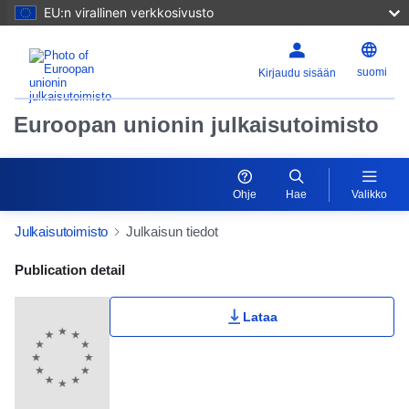
EU:n virallinen verkkosivusto
suomi
Kirjaudu sisään
Euroopan unionin julkaisutoimisto
Ohje
Hae
Valikko
Julkaisutoimisto
Julkaisun tiedot
Publication Detail Actions Portlet
Publication detail
Lataa