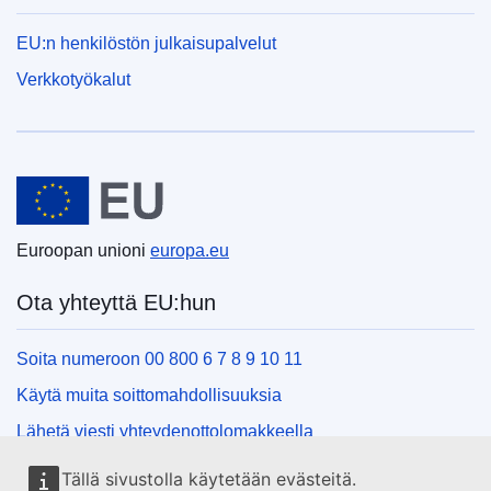
EU:n henkilöstön julkaisupalvelut
Verkkotyökalut
Euroopan unioni
Euroopan unioni
europa.eu
Ota yhteyttä EU:hun
Soita numeroon 00 800 6 7 8 9 10 11
Käytä muita soittomahdollisuuksia
Lähetä viesti yhteydenottolomakkeella
Käy EU:n tiedotuspisteessä
Tällä sivustolla käytetään evästeitä.