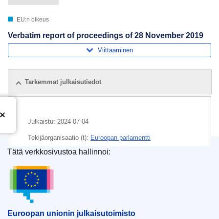
EU:n oikeus
Verbatim report of proceedings of 28 November 2019
Viittaaminen
Tarkemmat julkaisutiedot
Julkaistu:
2024-07-04
Tekijäorganisaatio (t):
Euroopan parlamentti
Tätä verkkosivustoa hallinnoi:
Aihe:
Euroopan parlamentti
,
keskustelu parlamentissa
Euroopan unionin julkaisutoimisto
CELEX : C/2024/04045
ELI :
C/2024/4045/oj
OJ : C_202404045
Euroopan unionin julkaisutoimisto