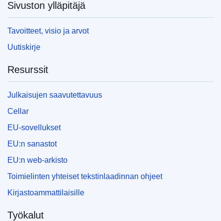
Sivuston ylläpitäjä
Tavoitteet, visio ja arvot
Uutiskirje
Resurssit
Julkaisujen saavutettavuus
Cellar
EU-sovellukset
EU:n sanastot
EU:n web-arkisto
Toimielinten yhteiset tekstinlaadinnan ohjeet
Kirjastoammattilaisille
Työkalut