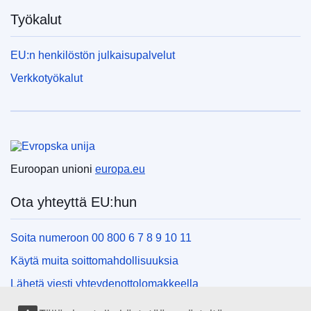
Työkalut
EU:n henkilöstön julkaisupalvelut
Verkkotyökalut
Euroopan unioni
Euroopan unioni
europa.eu
Ota yhteyttä EU:hun
Soita numeroon 00 800 6 7 8 9 10 11
Käytä muita soittomahdollisuuksia
Lähetä viesti yhteydenottolomakkeella
Käy EU:n tiedotuspisteessä