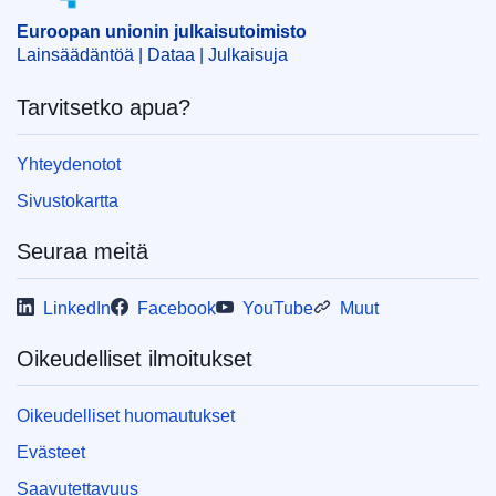
ELI :
C/2025/2806/oj
Euroopan unionin julkaisutoimisto
OJ : C_202502806
Lainsäädäntöä | Dataa | Julkaisuja
IMMC : ST 7725 2025 INIT
Tarvitsetko apua?
pdfa2a
Yhteydenotot
Näytä koko sarja
Sivustokartta
Seuraa meitä
LinkedIn
Facebook
YouTube
Muut
Oikeudelliset ilmoitukset
Oikeudelliset huomautukset
Evästeet
Saavutettavuus