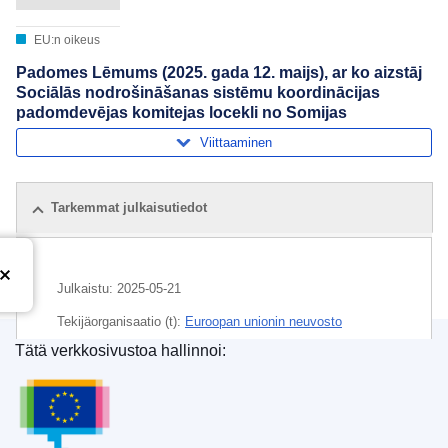
EU:n oikeus
Padomes Lēmums (2025. gada 12. maijs), ar ko aizstāj
Sociālās nodrošināšanas sistēmu koordinācijas
padomdevējas komitejas locekli no Somijas
Viittaaminen
Tarkemmat julkaisutiedot
Julkaistu:
2025-05-21
Tekijäorganisaatio (t):
Euroopan unionin neuvosto
Tätä verkkosivustoa hallinnoi:
Aihe:
jäsenten nimeäminen
,
neuvoa-antava komitea (EU)
Euroopan unionin julkaisutoimisto
,
sosiaaliturva
,
Suomi
CELEX : 32025D02806