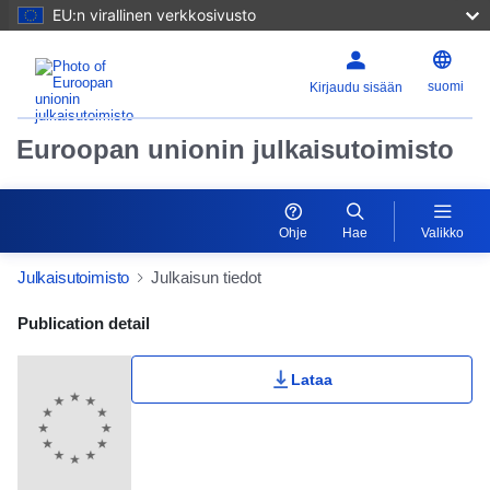
EU:n virallinen verkkosivusto
suomi
Kirjaudu sisään
Euroopan unionin julkaisutoimisto
Ohje
Hae
Valikko
Julkaisutoimisto
Julkaisun tiedot
Publication Detail Actions Portlet
Publication detail
Lataa