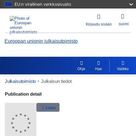
EU:n virallinen verkkosivusto
suomi
Kirjaudu sisään
Euroopan unionin julkaisutoimisto
Ohje
Hae
Valikko
Julkaisutoimisto
Julkaisun tiedot
Publication Detail Actions Portlet
Publication detail
Lataa