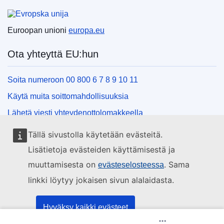
Euroopan unioni
Euroopan unioni
europa.eu
Ota yhteyttä EU:hun
Soita numeroon 00 800 6 7 8 9 10 11
Käytä muita soittomahdollisuuksia
Lähetä viesti yhteydenottolomakkeella
Käy EU:n tiedotuspisteessä
Tällä sivustolla käytetään evästeitä.
Lisätietoja evästeiden käyttämisestä ja
Sosiaalinen media
muuttamisesta on
. Sama
evästeselosteessa
linkki löytyy jokaisen sivun alalaidasta.
EU sosiaalisessa mediassa
EU:n toimielimet ja muut elimet
Hyväksy kaikki evästeet