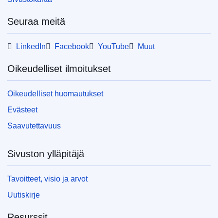
Seuraa meitä
LinkedIn
Facebook
YouTube
Muut
Oikeudelliset ilmoitukset
Oikeudelliset huomautukset
Evästeet
Saavutettavuus
Sivuston ylläpitäjä
Tavoitteet, visio ja arvot
Uutiskirje
Resurssit