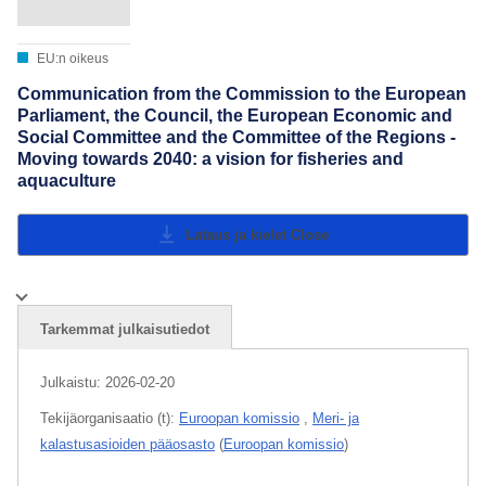
EU:n oikeus
Communication from the Commission to the European
Parliament, the Council, the European Economic and
Social Committee and the Committee of the Regions -
Moving towards 2040: a vision for fisheries and
aquaculture
Lataus ja kielet
Close
Tarkemmat julkaisutiedot
Julkaistu:
2026-02-20
Tekijäorganisaatio (t):
Euroopan komissio
,
Meri- ja
kalastusasioiden pääosasto
(
Euroopan komissio
)