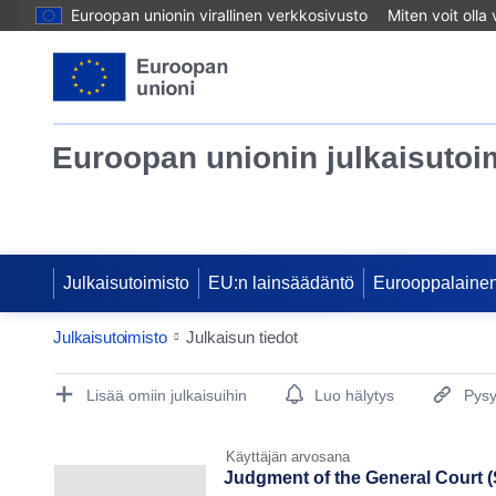
Euroopan unionin virallinen verkkosivusto
Miten voit olla
Euroopan unionin julkaisutoi
Julkaisutoimisto
EU:n lainsäädäntö
Eurooppalainen
Julkaisutoimisto
Julkaisun tiedot
Publication Detail Actions Portlet
Lisää omiin julkaisuihin
Luo hälytys
Pysy
Käyttäjän arvosana
Judgment of the General Court (