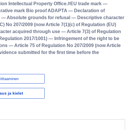
on Intellectual Property Office.#EU trade mark —
urative mark Bio proof ADAPTA — Declaration of
l — Absolute grounds for refusal — Descriptive character
EC) No 207/2009 (now Article 7(1)(c) of Regulation (EU)
acter acquired through use — Article 7(3) of Regulation
 Regulation 2017/1001) — Infringement of the right to be
ons — Article 75 of Regulation No 207/2009 (now Article
idence submitted for the first time before the
iittaaminen
aus ja kielet