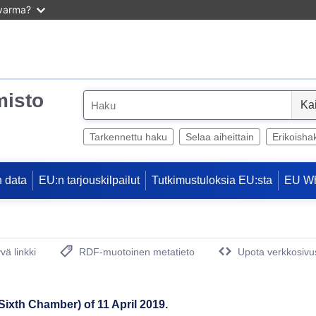
 varma?
misto
S
e
l
Tarkennettu haku
Selaa aiheittain
Erikoisha
e
c
 data
EU:n tarjouskilpailut
Tutkimustuloksia EU:sta
EU W
t
vä linkki
RDF-muotoinen metatieto
Upota verkkosivus
(avautuu uuteen ikkunaan)
Sixth Chamber) of 11 April 2019.