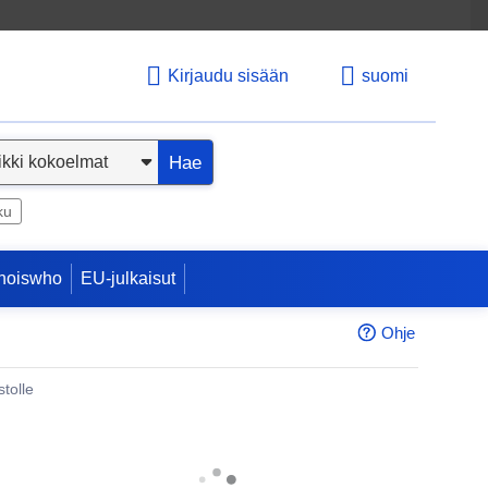
Kirjaudu sisään
suomi
Hae
ku
hoiswho
EU-julkaisut
Ohje
tolle