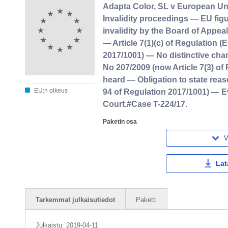
Adapta Color, SL v European Uni
Invalidity proceedings — EU fig
invalidity by the Board of Appea
— Article 7(1)(c) of Regulation (
2017/1001) — No distinctive char
No 207/2009 (now Article 7(3) of
heard — Obligation to state reas
EU:n oikeus
94 of Regulation 2017/1001) — Ev
Court.#Case T-224/17.
Paketin osa
V
Lat
Tarkemmat julkaisutiedot
Paketti
Julkaistu:
2019-04-11