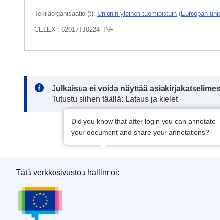
Tekijäorganisaatio (t):
Unionin yleinen tuomioistuin
(
Euroopan unio
CELEX : 62017TJ0224_INF
Note:
Julkaisua ei voida näyttää asiakirjakatselime
Tutustu siihen täällä: Lataus ja kielet
Did you know that after login you can annotate
your document and share your annotations?
Tätä verkkosivustoa hallinnoi:
Euroopan unionin julkaisutoimisto