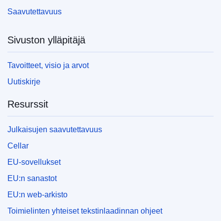
Saavutettavuus
Sivuston ylläpitäjä
Tavoitteet, visio ja arvot
Uutiskirje
Resurssit
Julkaisujen saavutettavuus
Cellar
EU-sovellukset
EU:n sanastot
EU:n web-arkisto
Toimielinten yhteiset tekstinlaadinnan ohjeet