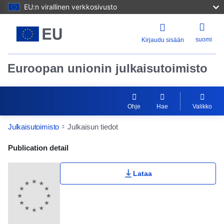
EU:n virallinen verkkosivusto
suomi
Kirjaudu sisään
Euroopan unionin julkaisutoimisto
Ohje
Hae
Valikko
Julkaisutoimisto
Julkaisun tiedot
Publication Detail Actions Portlet
Publication detail
Lataa