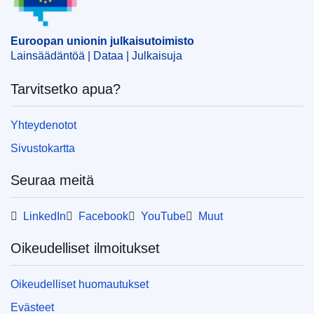
EDITION : 754114ab-69f3-11ea-b735-01aa75ed71a1
EDITION : 0415684b-9208-11ef-a130-01aa75ed71a1
Euroopan unionin julkaisutoimisto
Lainsäädäntöä | Dataa | Julkaisuja
Tarvitsetko apua?
Yhteydenotot
Sivustokartta
Seuraa meitä
LinkedIn
Facebook
YouTube
Muut
Oikeudelliset ilmoitukset
Oikeudelliset huomautukset
Evästeet