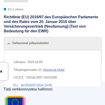
EU:n oikeus
Richtlinie (EU) 2016/97 des Europäischen Parlaments
und des Rates vom 20. Januar 2016 über
Versicherungsvertrieb (Neufassung) (Text von
Bedeutung für den EWR)
Tarkemmat julkaisutiedot
Kaikki laitokset
Julkaistu:
2024-10-09
Tekijäorganisaatio (t):
Alustavat tiedot
CELEX : 02016L0097-20241009
ELI :
dir/2016/97/2024-10-09
Tätä verkkosivustoa hallinnoi:
Euroopan unionin julkaisutoimisto
EDITION : 08a63187-c57c-11ee-95d9-01aa75ed71a1