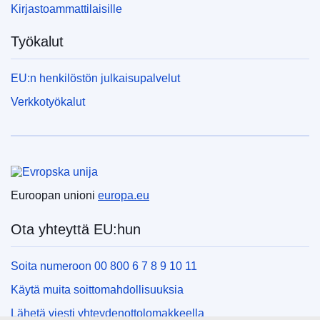
Kirjastoammattilaisille
Työkalut
EU:n henkilöstön julkaisupalvelut
Verkkotyökalut
Euroopan unioni
Euroopan unioni
europa.eu
Ota yhteyttä EU:hun
Soita numeroon 00 800 6 7 8 9 10 11
Käytä muita soittomahdollisuuksia
Lähetä viesti yhteydenottolomakkeella