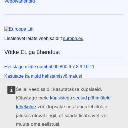
Veebivahendid
Euroopa Liit
Lisateavet leiate veebisaidilt
europa.eu
Võtke ELiga ühendust
Helistage meile numbril 00 800 6 7 8 9 10 11
Kasutage ka muid helistamisvõimalusi
Kirjutage meile kontaktvormi vahendusel
Sellel veebisaidil kasutatakse küpsiseid.
Külastage meid ELi teabekeskuses
Külastage meie
küpsistega seotud põhimõtete
või klõpsake mis tahes lehekülje
lehekülge
Sotsiaalmeedia
jaluses oleval lingil, et saada lisateavet või
muuta oma eelistusi.
Otsige ELi sotsiaalmeedia kanaleid