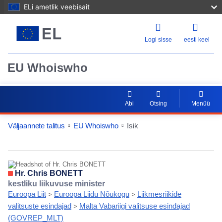
ELi ametlik veebisait
Logi sisse
eesti keel
EU Whoiswho
Abi
Otsing
Menüü
Väljaannete talitus
EU Whoiswho
Isik
EntityDetailActions
Hr. Chris BONETT
kestliku liikuvuse minister
Euroopa Liit
Euroopa Liidu Nõukogu
Liikmesriikide
>
>
valitsuste esindajad
Malta Vabariigi valitsuse esindajad
>
(GOVREP_MLT)