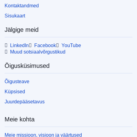
Kontaktandmed
Sisukaart
Jälgige meid
LinkedIn
Facebook
YouTube
Muud sotsiaalvõrgustikud
Õigusküsimused
Õigusteave
Küpsised
Juurdepääsetavus
Meie kohta
Meie missioon, visioon ja väärtused