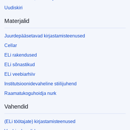
Uudiskiri
Materjalid
Juurdepääsetavad kirjastamisteenused
Cellar
ELi rakendused
ELi sõnastikud
ELi veebiarhiiv
Institutsioonidevaheline stiilijuhend
Raamatukoguhoidja nurk
Vahendid
(ELi töötajate) kirjastamisteenused